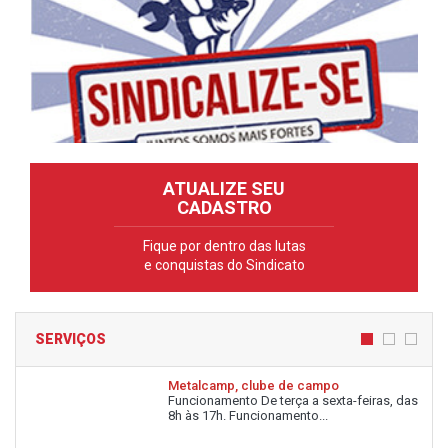
ATUALIZE SEU
CADASTRO
Fique por dentro das lutas
e conquistas do Sindicato
SERVIÇOS
Metalcamp, clube de campo
Funcionamento De terça a sexta-feiras, das
8h às 17h. Funcionamento...