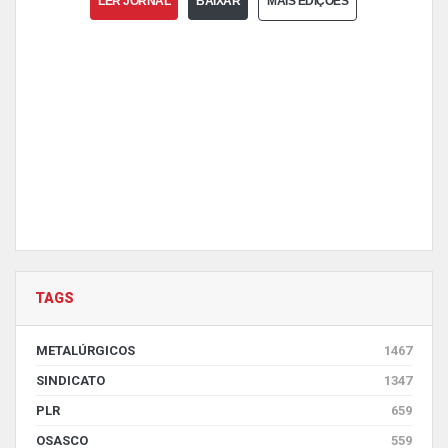
LER JORNAL
BAIXAR
MAIS EDIÇÕES
TAGS
METALÚRGICOS
1467
SINDICATO
1347
PLR
659
OSASCO
559