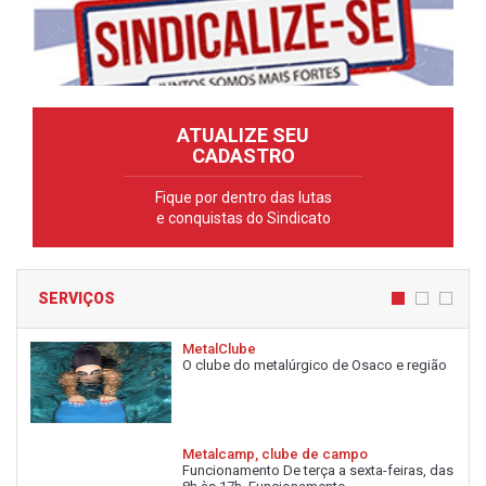
ATUALIZE SEU
CADASTRO
Fique por dentro das lutas
e conquistas do Sindicato
SERVIÇOS
MetalClube
O clube do metalúrgico de Osaco e região
Metalcamp, clube de campo
Funcionamento De terça a sexta-feiras, das