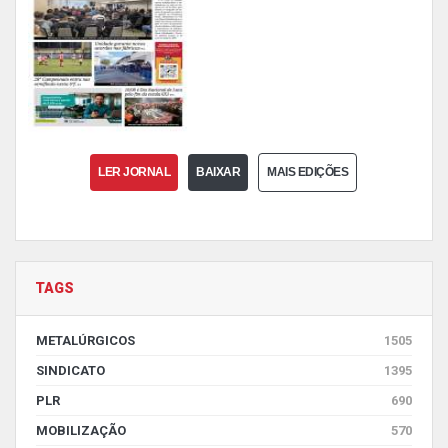
LER JORNAL
BAIXAR
MAIS EDIÇÕES
TAGS
METALÚRGICOS
1505
SINDICATO
1395
PLR
690
MOBILIZAÇÃO
570