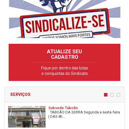
ATUALIZE SEU
CADASTRO
Fique por dentro das lutas
e conquistas do Sindicato
SERVIÇOS
Subsede Taboão
TABOÃO DA SERRA Segunda a sexta-feira
| DAS 8h...