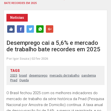
BATE RECORDES EM 2025
Notícias
Desemprego cai a 5,6% e mercado
de trabalho bate recordes em 2025
Por Igor Souza | 02 fev 2026
TAGS
2025
brasil
desemprego
mercado de trabalho
pandemia
Pnad
Queda
O Brasil fechou 2025 com os melhores indicadores do
mercado de trabalho da série histórica da Pnad (Pesquisa
Nacional por Amostra de Domicílio) contínua. A taxa anual
de desocupação foi de 5,6%, a menor já registrada, e no