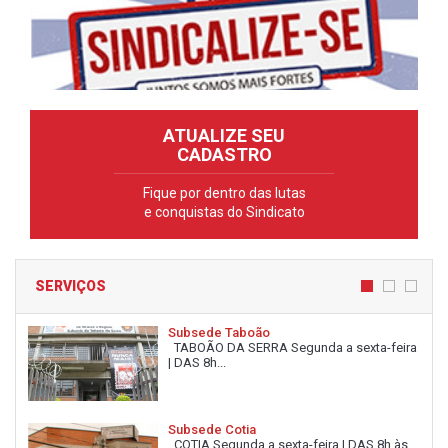
ATUALIZE SEU
CADASTRO
Fique por dentro das lutas
e conquistas do Sindicato
SERVIÇOS
Subsede Taboão
TABOÃO DA SERRA Segunda a sexta-feira
| DAS 8h...
Subsede Cotia
COTIA Segunda a sexta-feira | DAS 8h às