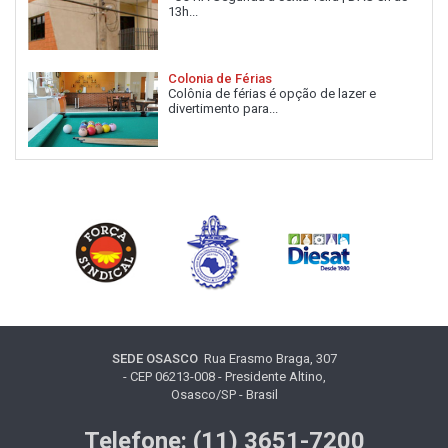
13h...
Colonia de Férias
Colônia de férias é opção de lazer e
divertimento para...
SEDE OSASCO
Rua Erasmo Braga, 307
- CEP 06213-008 - Presidente Altino,
Osasco/SP - Brasil
Telefone: (11) 3651-7200