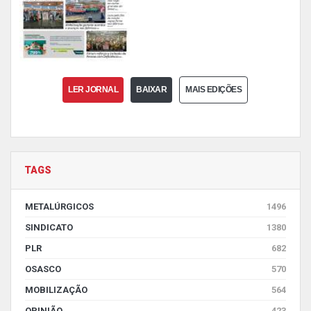
LER JORNAL
BAIXAR
MAIS EDIÇÕES
TAGS
METALÚRGICOS
1496
SINDICATO
1380
PLR
682
OSASCO
570
MOBILIZAÇÃO
564
OPINIÃO
423