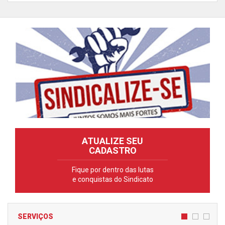
ATUALIZE SEU
CADASTRO
Fique por dentro das lutas
e conquistas do Sindicato
SERVIÇOS