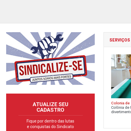
SERVIÇOS
Colonia de 
ATUALIZE SEU
Colônia de 
CADASTRO
divertimento
Fique por dentro das lutas
e conquistas do Sindicato