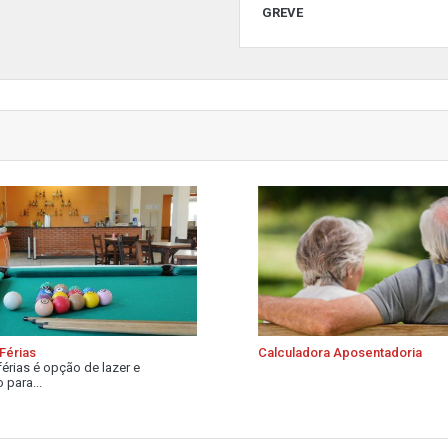
GREVE
Férias
Calculadora Aposentadoria
férias é opção de lazer e
 para...