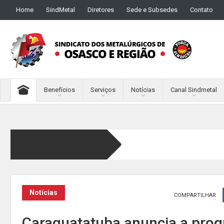
Home
SindMetal
Diretores
Sede e Subsedes
Contato
Benefícios
Serviços
Notícias
Canal Sindmetal
Notícias
COMPARTILHAR
Caraguatatuba anuncia a pro