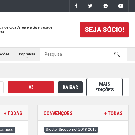
os de cidadania e a diversidade
SEJA SÓCIO!
ta.
nções
Imprensa
MAIS
03
BAIXAR
EDIÇÕES
+ TODAS
CONVENÇÕES
+ TODAS
 Osasco
Sicetel-Siescomet 2018-2019