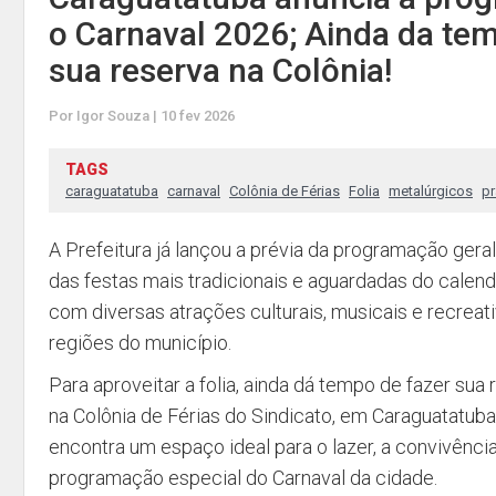
o Carnaval 2026; Ainda da tem
sua reserva na Colônia!
Por Igor Souza | 10 fev 2026
TAGS
caraguatatuba
carnaval
Colônia de Férias
Folia
metalúrgicos
pr
A Prefeitura já lançou a prévia da programação gera
das festas mais tradicionais e aguardadas do calend
com diversas atrações culturais, musicais e recreat
regiões do município.
Para aproveitar a folia, ainda dá tempo de fazer sua 
na Colônia de Férias do Sindicato, em Caraguatatuba.
encontra um espaço ideal para o lazer, a convivência 
programação especial do Carnaval da cidade.