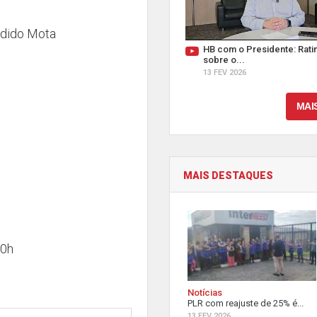
ndido Mota
HB com o Presidente: Ratin
sobre o...
13 FEV 2026
MAI
MAIS DESTAQUES
 0h
Notícias
PLR com reajuste de 25% é...
13 FEV 2026