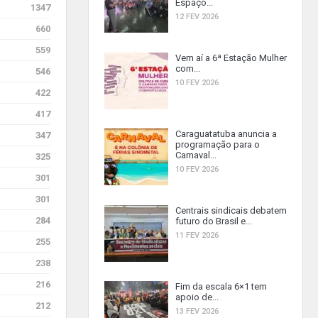
Espaço...
1347
12 FEV 2026
660
559
Vem aí a 6ª Estação Mulher
com...
546
10 FEV 2026
422
417
Caraguatatuba anuncia a
347
programação para o
Carnaval...
325
10 FEV 2026
301
301
Centrais sindicais debatem
284
futuro do Brasil e...
11 FEV 2026
255
238
216
Fim da escala 6×1 tem
apoio de...
212
13 FEV 2026