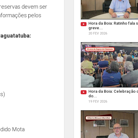
s reservas devem ser
informações pelos
Hora da Boia: Ratinho fala 
greve...
20 FEV 2026
raguatatuba:
Hora da Boia: Celebração 
s)
do...
19 FEV 2026
ndido Mota