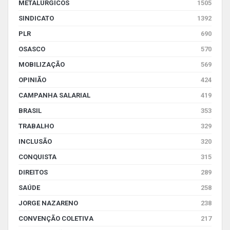
METALÚRGICOS
1505
SINDICATO
1392
PLR
690
OSASCO
570
MOBILIZAÇÃO
569
OPINIÃO
424
CAMPANHA SALARIAL
419
BRASIL
353
TRABALHO
329
INCLUSÃO
320
CONQUISTA
315
DIREITOS
289
SAÚDE
258
JORGE NAZARENO
238
CONVENÇÃO COLETIVA
217