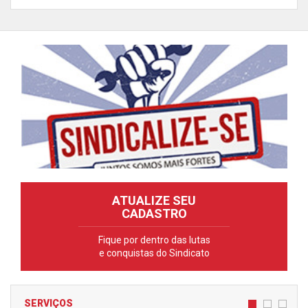
ATUALIZE SEU
CADASTRO
Fique por dentro das lutas
e conquistas do Sindicato
SERVIÇOS