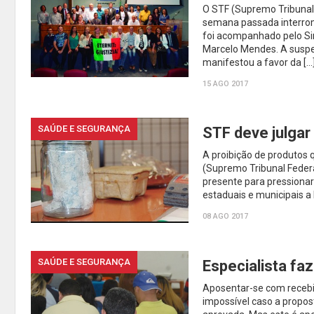
O STF (Supremo Tribunal 
semana passada interrom
foi acompanhado pelo Sin
Marcelo Mendes. A suspen
manifestou a favor da […
15 AGO 2017
SAÚDE E SEGURANÇA
STF deve julgar
A proibição de produtos 
(Supremo Tribunal Federal
presente para pressionar 
estaduais e municipais a 
08 AGO 2017
SAÚDE E SEGURANÇA
Especialista faz
Aposentar-se com recebi
impossível caso a propos