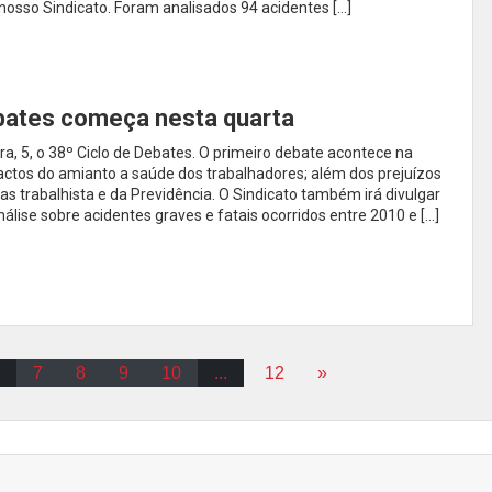
nosso Sindicato. Foram analisados 94 acidentes […]
ebates começa nesta quarta
a, 5, o 38º Ciclo de Debates. O primeiro debate acontece na
mpactos do amianto a saúde dos trabalhadores; além dos prejuízos
s trabalhista e da Previdência. O Sindicato também irá divulgar
álise sobre acidentes graves e fatais ocorridos entre 2010 e […]
7
8
9
10
...
12
»