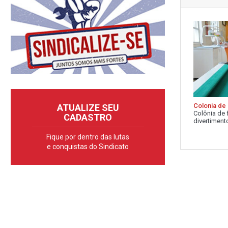
Colonia de 
ATUALIZE SEU
Colônia de 
CADASTRO
divertimento
Fique por dentro das lutas
e conquistas do Sindicato