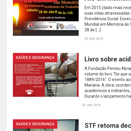
Em 2015 (dado mais rece
suas vidas atravessadas 
Previdência Social. Esse
Mundial em Memória às Ví
28 de […]
03 ABR 2018
SAÚDE E SEGURANÇA
Livro sobre aci
A Fundação Perseu Abram
volume do livro “De que
1889/2016”. O evento aco
Mariana. A obra, coorden
acadêmicos e militantes, 
Durante o lançamento h
18 JAN 2018
SAÚDE E SEGURANÇA
STF retoma dec