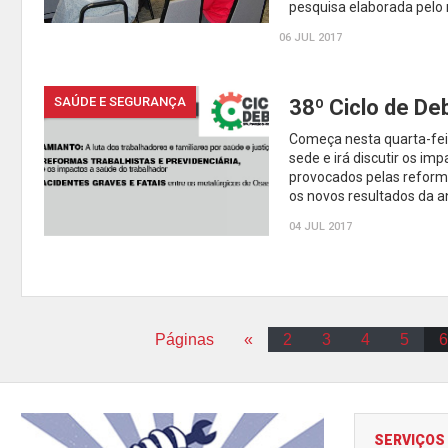
pesquisa elaborada pelo 
06 JUL 2017
SAÚDE E SEGURANÇA
38º Ciclo de D
Começa nesta quarta-feir
sede e irá discutir os i
provocados pelas reforma
os novos resultados da an
04 JUL 2017
Páginas
«
2
3
4
5
6
SERVIÇOS