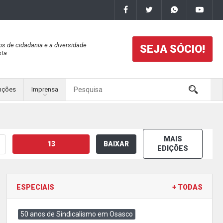
os de cidadania e a diversidade
SEJA SÓCIO!
ta.
nções
Imprensa
MAIS
13
BAIXAR
EDIÇÕES
ESPECIAIS
+ TODAS
50 anos de Sindicalismo em Osasco