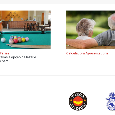
Férias
Calculadora Aposentadoria
férias é opção de lazer e
 para...