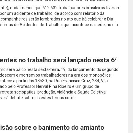
nte), nada menos que 612.632 trabalhadores brasileiros tiveram
por um acidente de trabalho, de acordo com relatório da
s companheiros serão lembrados no ato que irá celebrar o Dia
timas de Acidentes de Trabalho, que acontece na sede, no dia
dentes no trabalho será lançado nesta 6ª
o será palco nesta sexta-feira, 19, do lançamento do segundo
 adoecem e morrem os trabalhadores na era dos monopólios –
ntece a partir das 18h30, na Rua Francisco Cruz, 234, Vila
ado pelo Professor Herval Pina Ribeiro e um grupo de
retrata sociopatias, produção, violência e Saúde Coletiva.
averá debate sobre os estes temas com…
isão sobre o banimento do amianto