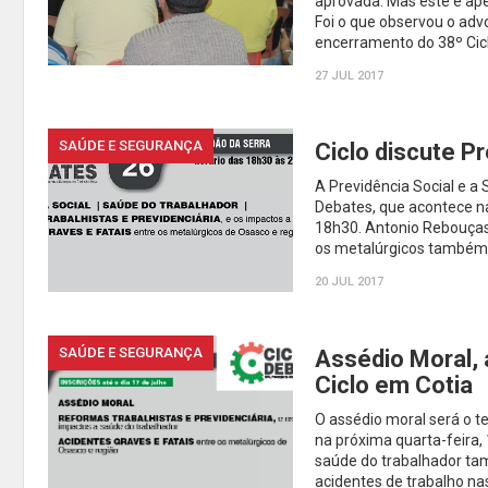
aprovada. Mas este é ap
Foi o que observou o adv
encerramento do 38º Cicl
27 JUL 2017
SAÚDE E SEGURANÇA
Ciclo discute P
A Previdência Social e a 
Debates, que acontece na
18h30. Antonio Rebouças 
os metalúrgicos também 
20 JUL 2017
SAÚDE E SEGURANÇA
Assédio Moral,
Ciclo em Cotia
O assédio moral será o t
na próxima quarta-feira,
saúde do trabalhador t
acidentes de trabalho na