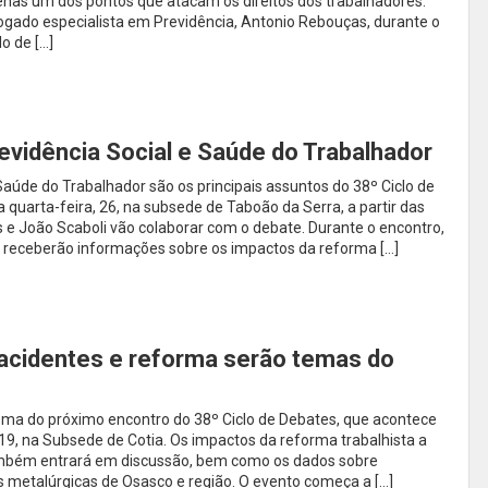
enas um dos pontos que atacam os direitos dos trabalhadores.
ogado especialista em Previdência, Antonio Rebouças, durante o
o de […]
revidência Social e Saúde do Trabalhador
Saúde do Trabalhador são os principais assuntos do 38º Ciclo de
 quarta-feira, 26, na subsede de Taboão da Serra, a partir das
e João Scaboli vão colaborar com o debate. Durante o encontro,
receberão informações sobre os impactos da reforma […]
 acidentes e reforma serão temas do
ema do próximo encontro do 38º Ciclo de Debates, que acontece
 19, na Subsede de Cotia. Os impactos da reforma trabalhista a
ambém entrará em discussão, bem como os dados sobre
s metalúrgicas de Osasco e região. O evento começa a […]