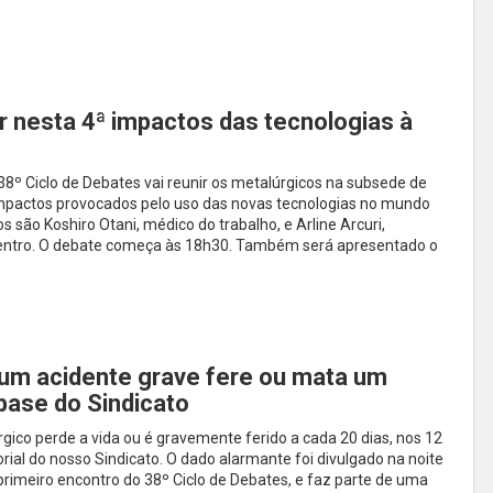
er nesta 4ª impactos das tecnologias à
 38º Ciclo de Debates vai reunir os metalúrgicos na subsede de
 impactos provocados pelo uso das novas tecnologias no mundo
s são Koshiro Otani, médico do trabalho, e Arline Arcuri,
entro. O debate começa às 18h30. Também será apresentado o
 um acidente grave fere ou mata um
base do Sindicato
co perde a vida ou é gravemente ferido a cada 20 dias, nos 12
orial do nosso Sindicato. O dado alarmante foi divulgado na noite
 primeiro encontro do 38º Ciclo de Debates, e faz parte de uma