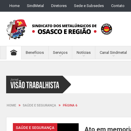
Home
SindMetal
Diretores
Sede e Subsedes
Contato
Benefícios
Serviços
Notícias
Canal Sindmetal
»
»
HOME
SAÚDE E SEGURANÇA
PÁGINA 6
SAÚDE E SEGURANÇA
Ato em memoria 