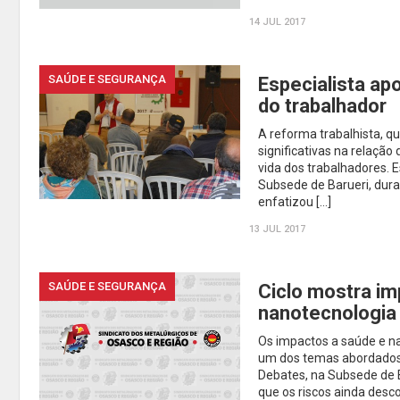
14 JUL 2017
SAÚDE E SEGURANÇA
Especialista ap
do trabalhador
A reforma trabalhista, q
significativas na relação
vida dos trabalhadores. 
Subsede de Barueri, dura
enfatizou […]
13 JUL 2017
SAÚDE E SEGURANÇA
Ciclo mostra im
nanotecnologia
Os impactos a saúde e na
um dos temas abordados n
Debates, na Subsede de B
que os riscos ainda desc