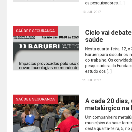
os pesquisadores. […]
13 JUL 2017
SAÚDE E SEGURANÇA
Ciclo vai debat
saúde
Nesta quarta-feira, 12, o
Barueri para discutir os
do trabalho. Os convidado
pesquisadora da Fundac
estudo dos […]
11 JUL 2017
SAÚDE E SEGURANÇA
A cada 20 dias,
metalúrgico na 
Um companheiro metalúrgi
municípios da base territ
desta quarta-feira, 5, no