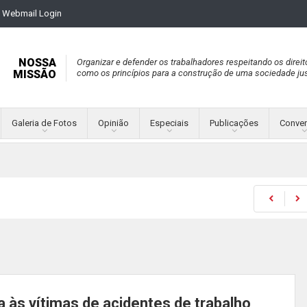
Webmail Login
NOSSA
Organizar e defender os trabalhadores respeitando os direit
MISSÃO
como os princípios para a construção de uma sociedade jus
Galeria de Fotos
Opinião
Especiais
Publicações
Conve
às vítimas de acidentes de trabalho