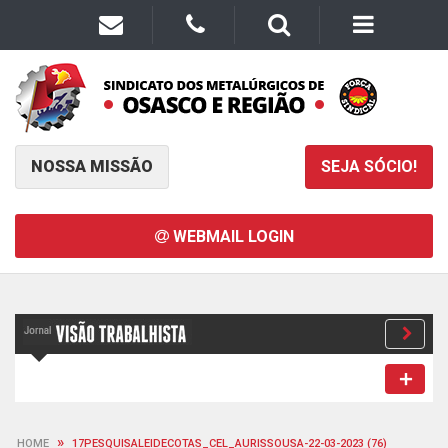
NOSSA MISSÃO
SEJA SÓCIO!
WEBMAIL LOGIN
»
HOME
17PESQUISALEIDECOTAS_CEL_AURISSOUSA-22-03-2023 (76)