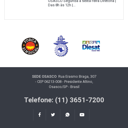
OSASCO Segunda a sexta-feira Diretoria |
Das 8h às 12h |...
SEDE OSASCO
Rua Erasmo Braga, 307
- CEP 06213-008 - Presidente Altino,
Osasco/SP - Brasil
Telefone: (11) 3651-7200