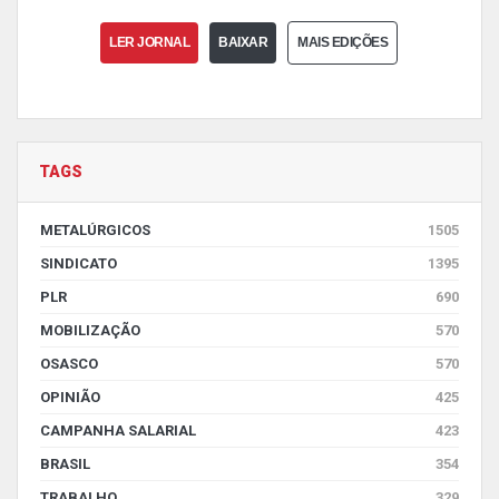
LER JORNAL
BAIXAR
MAIS EDIÇÕES
TAGS
METALÚRGICOS
1505
SINDICATO
1395
PLR
690
MOBILIZAÇÃO
570
OSASCO
570
OPINIÃO
425
CAMPANHA SALARIAL
423
BRASIL
354
TRABALHO
329