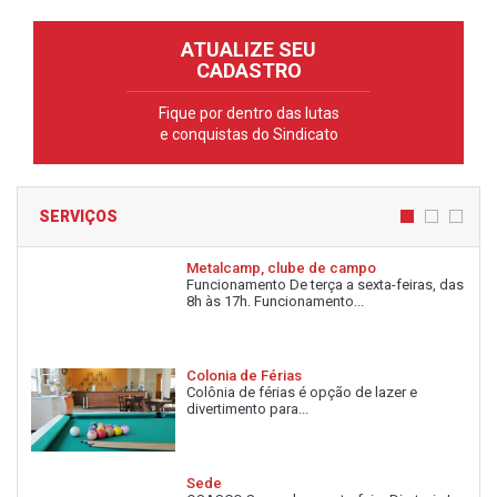
ATUALIZE SEU
CADASTRO
Fique por dentro das lutas
e conquistas do Sindicato
SERVIÇOS
Metalcamp, clube de campo
Funcionamento De terça a sexta-feiras, das
8h às 17h. Funcionamento...
Colonia de Férias
Colônia de férias é opção de lazer e
divertimento para...
Sede