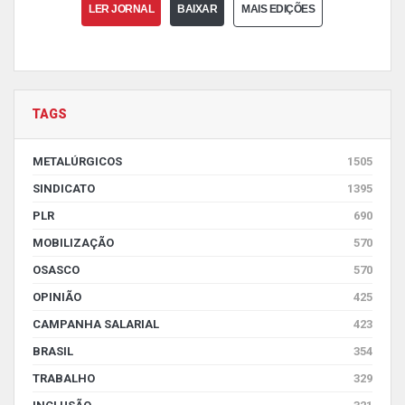
LER JORNAL
BAIXAR
MAIS EDIÇÕES
TAGS
METALÚRGICOS
1505
SINDICATO
1395
PLR
690
MOBILIZAÇÃO
570
OSASCO
570
OPINIÃO
425
CAMPANHA SALARIAL
423
BRASIL
354
TRABALHO
329