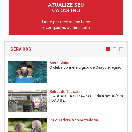
ATUALIZE SEU
CADASTRO
Fique por dentro das lutas
e conquistas do Sindicato
SERVIÇOS
MetalClube
O clube do metalúrgico de Osaco e região
Subsede Taboão
TABOÃO DA SERRA Segunda a sexta-feira
| DAS 8h...
Calculadora Aposentadoria