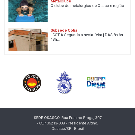
MetalClube
O clube do metalúrgico de Osaco e região
Subsede Cotia
COTIA Segunda a sexta-feira | DAS 8h às
13h...
SEDE OSASCO
Rua Erasmo Braga, 307
- CEP 06213-008 - Presidente Altino,
Osasco/SP - Brasil