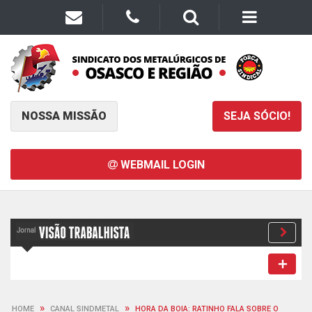
NOSSA MISSÃO
SEJA SÓCIO!
WEBMAIL LOGIN
»
»
HOME
CANAL SINDMETAL
HORA DA BOIA: RATINHO FALA SOBRE O