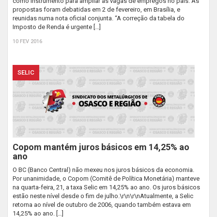
como instrumento para ampliar as vagas de empregos no país. As
propostas foram debatidas em 2 de fevereiro, em Brasília, e
reunidas numa nota oficial conjunta. “A correção da tabela do
Imposto de Renda é urgente […]
10 FEV 2016
SELIC
Copom mantém juros básicos em 14,25% ao
ano
O BC (Banco Central) não mexeu nos juros básicos da economia.
Por unanimidade, o Copom (Comitê de Política Monetária) manteve
na quarta-feira, 21, a taxa Selic em 14,25% ao ano. Os juros básicos
estão neste nível desde o fim de julho.\r\n\r\nAtualmente, a Selic
retorna ao nível de outubro de 2006, quando também estava em
14,25% ao ano. […]