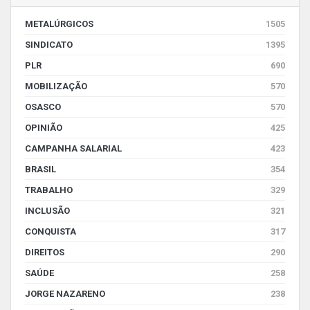
METALÚRGICOS
1505
SINDICATO
1395
PLR
690
MOBILIZAÇÃO
570
OSASCO
570
OPINIÃO
425
CAMPANHA SALARIAL
423
BRASIL
354
TRABALHO
329
INCLUSÃO
321
CONQUISTA
317
DIREITOS
290
SAÚDE
258
JORGE NAZARENO
238