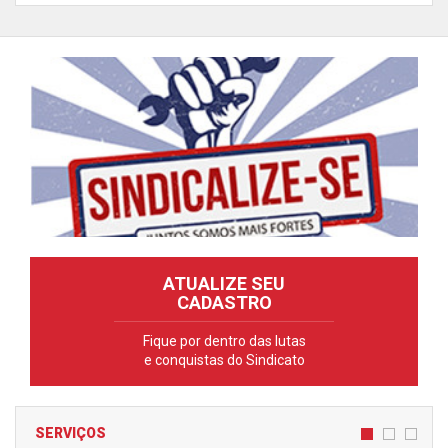
ATUALIZE SEU
CADASTRO
Fique por dentro das lutas
e conquistas do Sindicato
SERVIÇOS