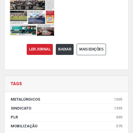
LER JORNAL
BAIXAR
MAIS EDIÇÕES
TAGS
METALÚRGICOS
1505
SINDICATO
1395
PLR
690
MOBILIZAÇÃO
570