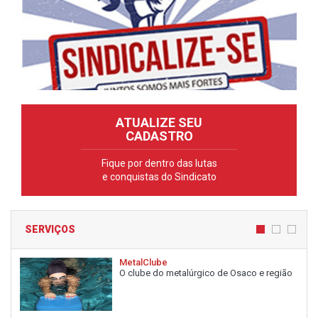
ATUALIZE SEU
CADASTRO
Fique por dentro das lutas
e conquistas do Sindicato
SERVIÇOS
MetalClube
O clube do metalúrgico de Osaco e região