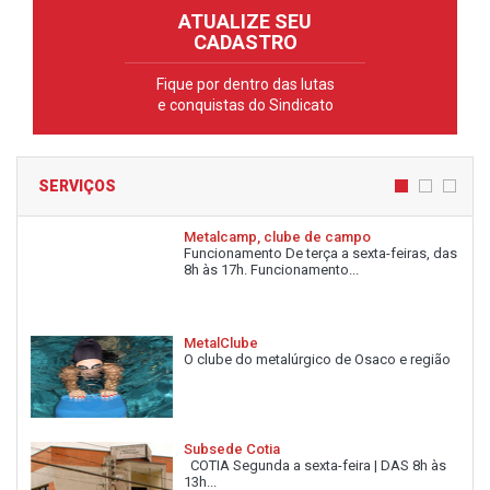
ATUALIZE SEU
CADASTRO
Fique por dentro das lutas
e conquistas do Sindicato
SERVIÇOS
Metalcamp, clube de campo
Funcionamento De terça a sexta-feiras, das
8h às 17h. Funcionamento...
MetalClube
O clube do metalúrgico de Osaco e região
Subsede Cotia
COTIA Segunda a sexta-feira | DAS 8h às
13h...