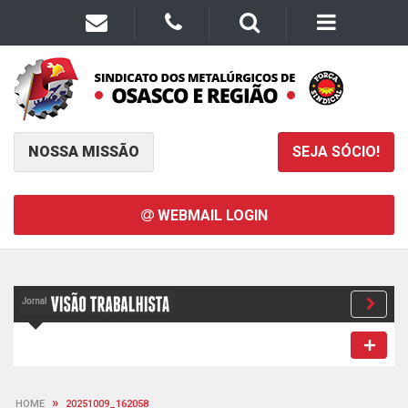
NOSSA MISSÃO
SEJA SÓCIO!
WEBMAIL LOGIN
»
HOME
20251009_162058