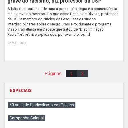
grave do racismo, diz professor da USP
A falta de oportunidade para a população negra é a consequência
mais grave do racismo. É o que disse Dennis de Oliveira, professor
da USP e membro do Núcleo de Pesquisas e Estudos
Interdisciplinares sobre o Negro Brasileiro, durante o programa
Visão Trabalhista em Debate que tratou de “Discriminação
Racial”.\r\n\r\nEle explica que, por exemplo, os […]
22 MAR 2013
Páginas
1
2
ESPECIAIS
50 anos de Sindicalismo em Osasco
Campanha Salarial