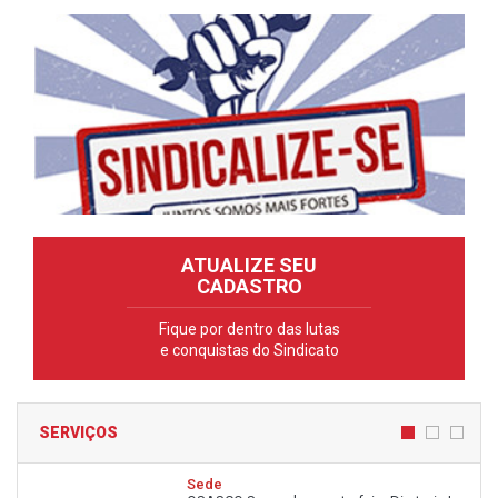
ATUALIZE SEU
CADASTRO
Fique por dentro das lutas
e conquistas do Sindicato
SERVIÇOS
Sede