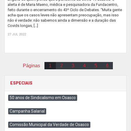
alerta é de Maria Maeno, médica e pesquisadora da Fundacentro,
feito durante o encerramento do 43º Ciclo de Debates. “Muita gente
acha que os casos leves não apresentam preocupação, mas isso
não é verdade: não sabemos ainda a dimensão e a duração das
Covids longas, […]
27 JUL 2022
Páginas
1
2
3
4
5
6
ESPECIAIS
50 anos de Sindicalismo em Osasco
Campanha Salarial
Comissão Municipal da Verdade de Osasco