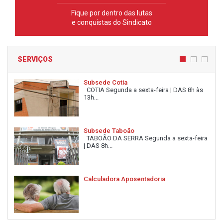
Fique por dentro das lutas
e conquistas do Sindicato
SERVIÇOS
Subsede Cotia
COTIA Segunda a sexta-feira | DAS 8h às
13h...
Subsede Taboão
TABOÃO DA SERRA Segunda a sexta-feira
| DAS 8h...
Calculadora Aposentadoria