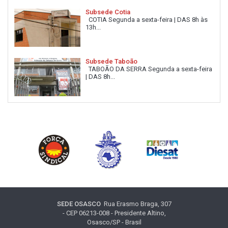
Subsede Cotia
COTIA Segunda a sexta-feira | DAS 8h às
13h...
Subsede Taboão
TABOÃO DA SERRA Segunda a sexta-feira
| DAS 8h...
SEDE OSASCO
Rua Erasmo Braga, 307
- CEP 06213-008 - Presidente Altino,
Osasco/SP - Brasil