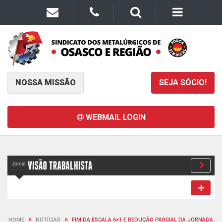
NOSSA MISSÃO
SEJA SÓCIO!
WEBMAIL LOGIN
»
»
HOME
NOTÍCIAS
FIM DA ESCALA 6×1 E REDUÇÃO PARCIAL DA JORNADA