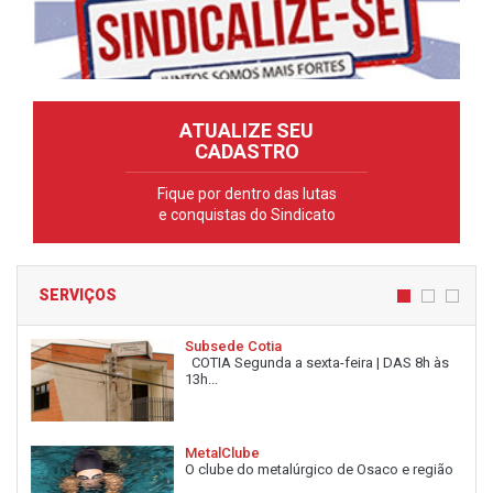
ATUALIZE SEU
CADASTRO
Fique por dentro das lutas
e conquistas do Sindicato
SERVIÇOS
Subsede Cotia
COTIA Segunda a sexta-feira | DAS 8h às
13h...
MetalClube
O clube do metalúrgico de Osaco e região