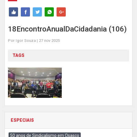
18EncontroAnualDaCidadania (106)
Por Igor Souza | 27 nov 2025
TAGS
ESPECIAIS
50 anos de Sindicalismo em Osasco