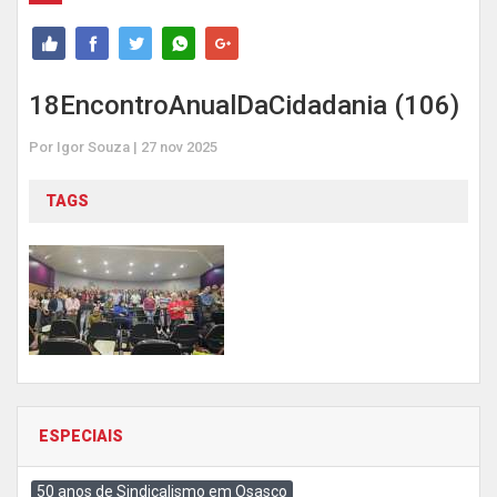
18EncontroAnualDaCidadania (106)
Por Igor Souza | 27 nov 2025
TAGS
ESPECIAIS
50 anos de Sindicalismo em Osasco