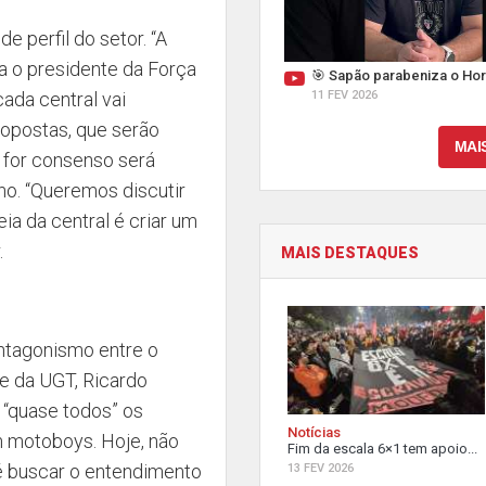
 perfil do setor. “A
a o presidente da Força
🎯 Sapão parabeniza o Hor
cada central vai
11 FEV 2026
ropostas, que serão
MAI
e for consenso será
o. “Queremos discutir
ia da central é criar um
.
MAIS DESTAQUES
antagonismo entre o
te da UGT, Ricardo
s “quase todos” os
Notícias
m motoboys. Hoje, não
Fim da escala 6×1 tem apoio...
 é buscar o entendimento
13 FEV 2026