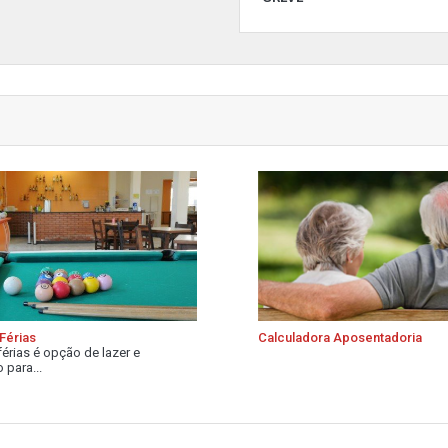
Férias
Calculadora Aposentadoria
férias é opção de lazer e
 para...