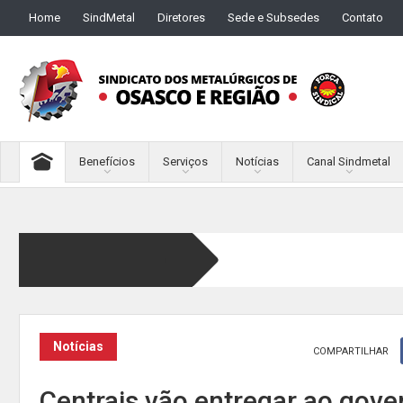
Home
SindMetal
Diretores
Sede e Subsedes
Contato
Benefícios
Serviços
Notícias
Canal Sindmetal
Notícias
COMPARTILHAR
Centrais vão entregar ao gover