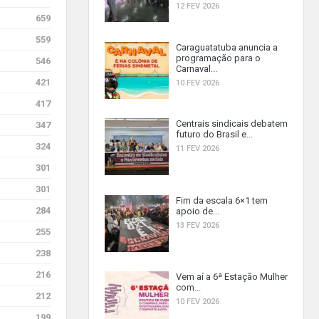
12 FEV 2026
659
559
Caraguatatuba anuncia a
programação para o
546
Carnaval...
421
10 FEV 2026
417
Centrais sindicais debatem
347
futuro do Brasil e...
324
11 FEV 2026
301
301
Fim da escala 6×1 tem
284
apoio de...
13 FEV 2026
255
238
216
Vem aí a 6ª Estação Mulher
com...
212
10 FEV 2026
199