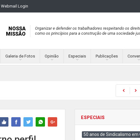
Webmail Login
NOSSA
Organizar e defender os trabalhadores respeitando os direit
MISSÃO
como os princípios para a construção de uma sociedade jus
Galeria de Fotos
Opinião
Especiais
Publicações
Conve
ESPECIAIS
50 anos de Sindicalismo em
no perfil