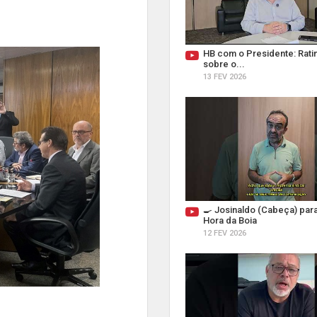
HB com o Presidente: Ratin
sobre o...
13 FEV 2026
🍳 Josinaldo (Cabeça) par
Hora da Boia
12 FEV 2026