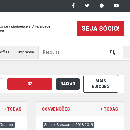
os de cidadania e a diversidade
SEJA SÓCIO!
ta.
nções
Imprensa
MAIS
02
BAIXAR
EDIÇÕES
+ TODAS
CONVENÇÕES
+ TODAS
 Osasco
Sicetel-Siescomet 2018-2019