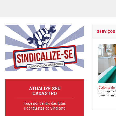
SERVIÇOS
Colonia de 
ATUALIZE SEU
Colônia de 
CADASTRO
divertimento
Fique por dentro das lutas
e conquistas do Sindicato