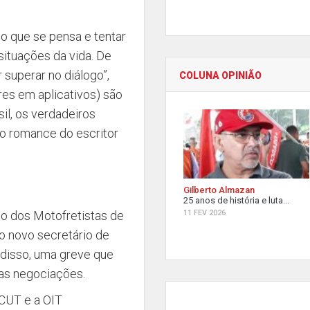
 o que se pensa e tentar
situações da vida. De
superar no diálogo”,
COLUNA OPINIÃO
res em aplicativos) são
sil, os verdadeiros
so romance do escritor
Gilberto Almazan
25 anos de história e luta...
o dos Motofretistas de
11 FEV 2026
o novo secretário de
 disso, uma greve que
das negociações.
 CUT e a OIT