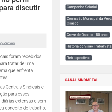
para discutir
Campanha Salarial
Comissão Municipal da Verd
Osasco
Greve de Osasco - 50 anos
aplicativos
História do Visão Trabalhista
dicais foram recebidos
Retrospectivas
para tratar de uma
Tema que enfrenta
ntes.
CANAL SINDMETAL
as Centrais Sindicais e
eção para esses
s diárias extensas e sem
meu conceito de trabalho,