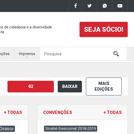
os de cidadania e a diversidade
SEJA SÓCIO!
ta.
nções
Imprensa
MAIS
02
BAIXAR
EDIÇÕES
+ TODAS
CONVENÇÕES
+ TODAS
 Osasco
Sicetel-Siescomet 2018-2019