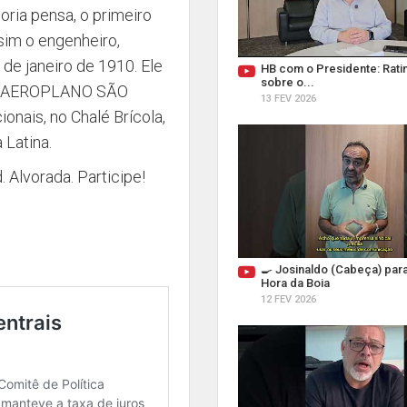
ria pensa, o primeiro
sim o engenheiro,
 de janeiro de 1910. Ele
HB com o Presidente: Ratin
sobre o...
s: o AEROPLANO SÃO
13 FEV 2026
nais, no Chalé Brícola,
Latina.
 Alvorada. Participe!
🍳 Josinaldo (Cabeça) par
Hora da Boia
12 FEV 2026