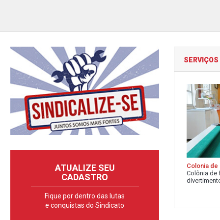
SERVIÇOS
Colonia de 
ATUALIZE SEU
Colônia de 
CADASTRO
divertimento
Fique por dentro das lutas
e conquistas do Sindicato