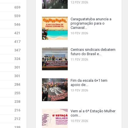
12 FEV 2026
659
559
Caraguatatuba anuncia a
programação para o
546
Carnaval...
421
10 FEV 2026
417
Centrais sindicais debatem
347
futuro do Brasil e...
324
11 FEV 2026
301
301
Fim da escala 6×1 tem
284
apoio de...
13 FEV 2026
255
238
216
Vem aí a 6ª Estação Mulher
com...
212
10 FEV 2026
199