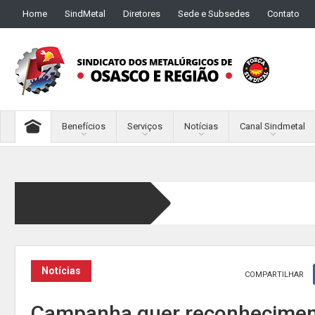
Home
SindMetal
Diretores
Sede e Subsedes
Contato
Benefícios
Serviços
Notícias
Canal Sindmetal
Notícias
COMPARTILHAR
Campanha quer reconhecimen