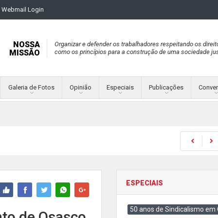
Webmail Login
NOSSA
Organizar e defender os trabalhadores respeitando os direit
MISSÃO
como os princípios para a construção de uma sociedade jus
Galeria de Fotos
Opinião
Especiais
Publicações
Conve
ESPECIAIS
50 anos de Sindicalismo em
to de Osasco