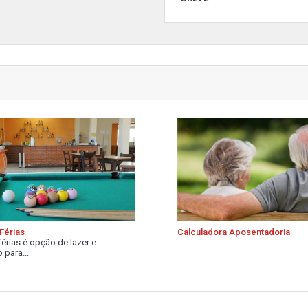
Férias
Calculadora Aposentadoria
férias é opção de lazer e
 para...