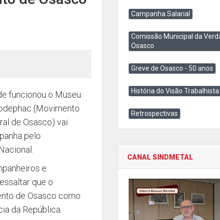
Campanha Salarial
Comissão Municipal da Verd
Osasco
Greve de Osasco - 50 anos
História do Visão Trabalhista
de funcionou o Museu
 Modephac (Movimento
Retrospectivas
ral de Osasco) vai
mpanha pelo
Nacional.
CANAL SINDMETAL
ompanheiros e
essaltar que o
mento de Osasco como
ia da República.