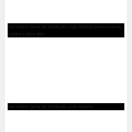
Secretário Geral do Sindicato João Batista pronunciando
contra o juros alto.
Secretário geral do Sindicato João Batista.