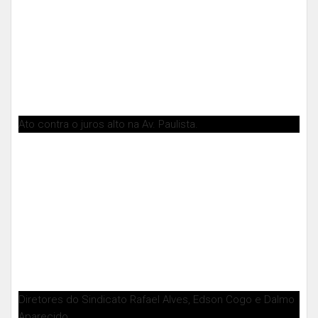
Ato contra o juros alto na Av. Paulista.
Diretores do Sindicato Rafael Alves, Edson Cogo e Dalmo
Aparecido.