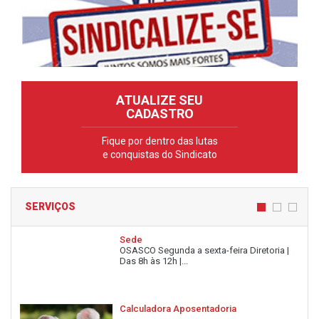
ATUALIZE SEU
CADASTRO
Fique por dentro das lutas
e conquistas do Sindicato
SERVIÇOS
Sede
OSASCO Segunda a sexta-feira Diretoria |
Das 8h às 12h |...
Calculadora Aposentadoria