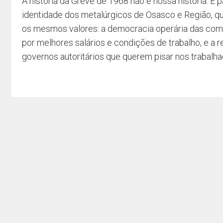
A história da Greve de 1968 não é nossa história. É p
identidade dos metalúrgicos de Osasco e Região, q
os mesmos valores: a democracia operária das comis
por melhores salários e condições de trabalho, e a r
governos autoritários que querem pisar nos trabalha