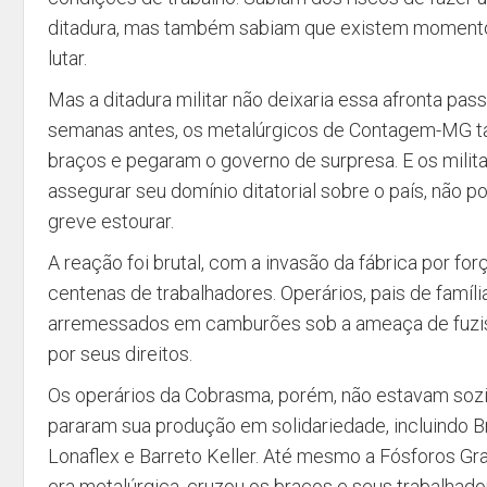
ditadura, mas também sabiam que existem momento
lutar.
Mas a ditadura militar não deixaria essa afronta pass
semanas antes, os metalúrgicos de Contagem-MG 
braços e pegaram o governo de surpresa. E os milit
assegurar seu domínio ditatorial sobre o país, não p
greve estourar.
A reação foi brutal, com a invasão da fábrica por for
centenas de trabalhadores. Operários, pais de famíl
arremessados em camburões sob a ameaça de fuzis
por seus direitos.
Os operários da Cobrasma, porém, não estavam sozin
pararam sua produção em solidariedade, incluindo B
Lonaflex e Barreto Keller. Até mesmo a Fósforos 
era metalúrgica, cruzou os braços e seus trabalha