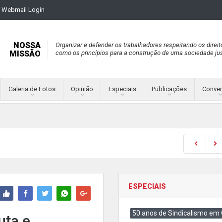
Webmail Login
NOSSA
Organizar e defender os trabalhadores respeitando os direit
MISSÃO
como os princípios para a construção de uma sociedade jus
Galeria de Fotos
Opinião
Especiais
Publicações
Conve
ESPECIAIS
50 anos de Sindicalismo em
uta e