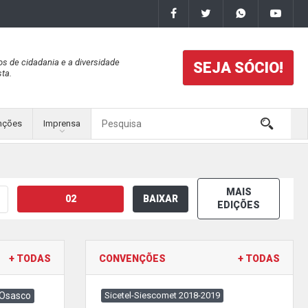
os de cidadania e a diversidade
SEJA SÓCIO!
ta.
nções
Imprensa
MAIS
02
BAIXAR
EDIÇÕES
+ TODAS
CONVENÇÕES
+ TODAS
 Osasco
Sicetel-Siescomet 2018-2019