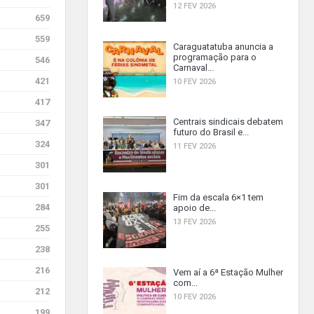
12 FEV 2026
659
559
Caraguatatuba anuncia a
programação para o
546
Carnaval...
421
10 FEV 2026
417
Centrais sindicais debatem
347
futuro do Brasil e...
324
11 FEV 2026
301
301
Fim da escala 6×1 tem
284
apoio de...
13 FEV 2026
255
238
216
Vem aí a 6ª Estação Mulher
com...
212
10 FEV 2026
199