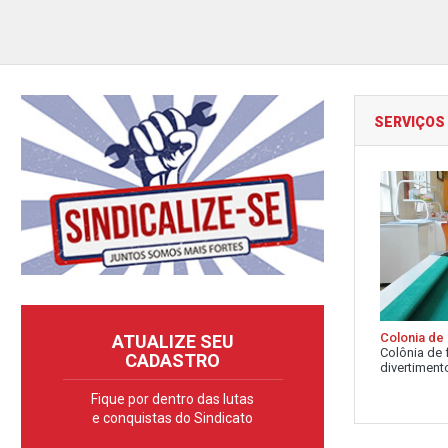
SERVIÇOS
Colonia de 
ATUALIZE SEU
Colônia de 
CADASTRO
divertimento
Fique por dentro das lutas
e conquistas do Sindicato