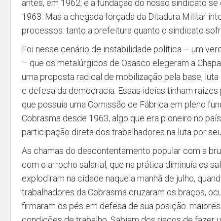
antes, em 1962; e a fundação do nosso sindicato se
1963. Mas a chegada forçada da Ditadura Militar i
processos: tanto a prefeitura quanto o sindicato so
Foi nesse cenário de instabilidade política – um verd
– que os metalúrgicos de Osasco elegeram a Chap
uma proposta radical de mobilização pela base, luta 
e defesa da democracia. Essas ideias tinham raízes 
que possuía uma Comissão de Fábrica em pleno fu
Cobrasma desde 1963, algo que era pioneiro no país
participação direta dos trabalhadores na luta por seu
As chamas do descontentamento popular com a bruta
com o arrocho salarial, que na prática diminuía os s
explodiram na cidade naquela manhã de julho, quando
trabalhadores da Cobrasma cruzaram os braços, ocu
firmaram os pés em defesa de sua posição: maiores
condições de trabalho. Sabiam dos riscos de fazer