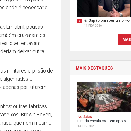
s onde é necessário
🎯 Sapão parabeniza o Hor
ar. Em abril, poucas
11 FEV 2026
também cruzaram os
MAI
ares, que tentavam
oderiam deixar outra
MAIS DESTAQUES
ças militares e prisão de
ia, algemados e
 apenas por lutarem
hos: outras fábricas
raseixos, Brown Boveri,
Notícias
Fim da escala 6×1 tem apoio...
Granada, que nem mesmo
13 FEV 2026
dores marcharam em