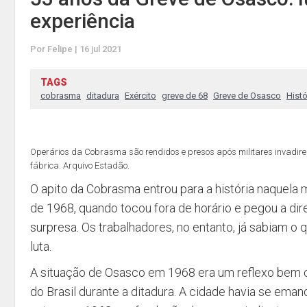
experiência
Por Felipe | 16 jul 2021
TAGS
cobrasma
ditadura
Exército
greve de 68
Greve de Osasco
Histó
Operários da Cobrasma são rendidos e presos após militares invadir
fábrica. Arquivo Estadão.
O apito da Cobrasma entrou para a história naquela m
de 1968, quando tocou fora de horário e pegou a di
surpresa. Os trabalhadores, no entanto, já sabiam o q
luta.
A situação de Osasco em 1968 era um reflexo bem 
do Brasil durante a ditadura. A cidade havia se em