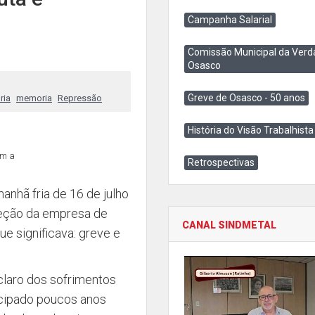
Campanha Salarial
Comissão Municipal da Verd
Osasco
Greve de Osasco - 50 anos
ria
memoria
Repressão
História do Visão Trabalhista
em a
Retrospectivas
anhã fria de 16 de julho
reção da empresa de
CANAL SINDMETAL
ue significava: greve e
claro dos sofrimentos
ancipado poucos anos