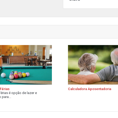
Férias
Calculadora Aposentadoria
férias é opção de lazer e
 para...