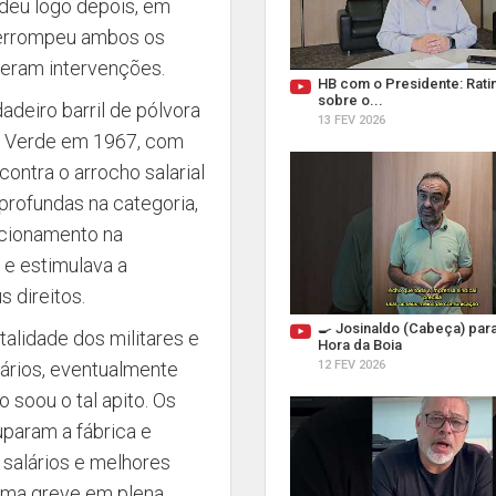
 deu logo depois, em
nterrompeu ambos os
freram intervenções.
HB com o Presidente: Ratin
sobre o...
adeiro barril de pólvora
13 FEV 2026
a Verde em 1967, com
contra o arrocho salarial
profundas na categoria,
ncionamento na
 e estimulava a
s direitos.
🍳 Josinaldo (Cabeça) par
lidade dos militares e
Hora da Boia
alários, eventualmente
12 FEV 2026
 soou o tal apito. Os
param a fábrica e
 salários e melhores
 uma greve em plena