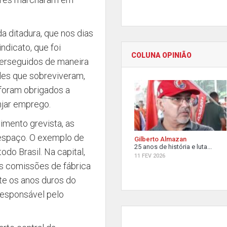
a ditadura, que nos dias
ndicato, que foi
COLUNA OPINIÃO
 perseguidos de maneira
ueles que sobreviveram,
foram obrigados a
njar emprego.
mento grevista, as
 espaço. O exemplo de
Gilberto Almazan
25 anos de história e luta...
do Brasil. Na capital,
11 FEV 2026
s comissões de fábrica
nte os anos duros do
 responsável pelo