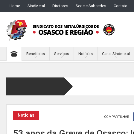
Home
SindMetal
Diretores
Sede e Subsedes
Contato
Benefícios
Serviços
Notícias
Canal Sindmetal
Notícias
COMPARTILHAR
53 anos da Greve de Osasco: l