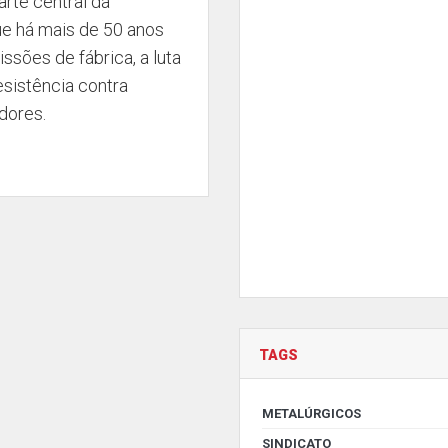
arte central da
ue há mais de 50 anos
sões de fábrica, a luta
esistência contra
dores.
TAGS
METALÚRGICOS
SINDICATO