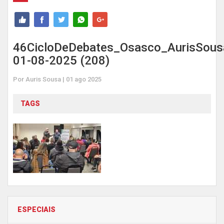
46CicloDeDebates_Osasco_AurisSous
01-08-2025 (208)
Por Auris Sousa | 01 ago 2025
TAGS
ESPECIAIS