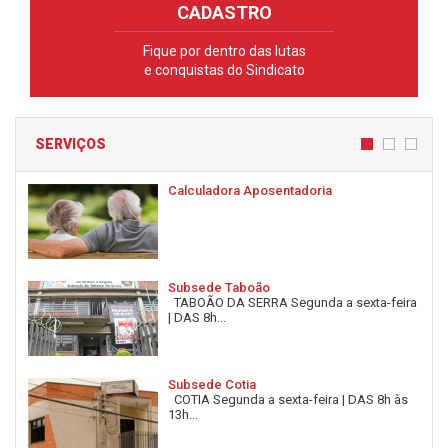
CADASTRO
Fique por dentro das lutas
e conquistas do Sindicato
SERVIÇOS
Calculadora Aposentadoria
Subsede Taboão
TABOÃO DA SERRA Segunda a sexta-feira
| DAS 8h...
Subsede Cotia
COTIA Segunda a sexta-feira | DAS 8h às
13h...