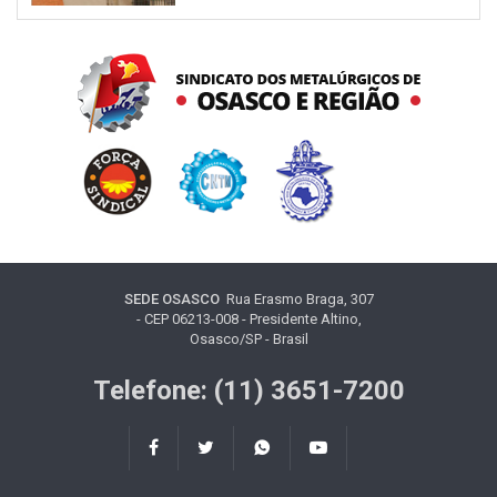
SEDE OSASCO
Rua Erasmo Braga, 307
- CEP 06213-008 - Presidente Altino,
Osasco/SP - Brasil
Telefone: (11) 3651-7200