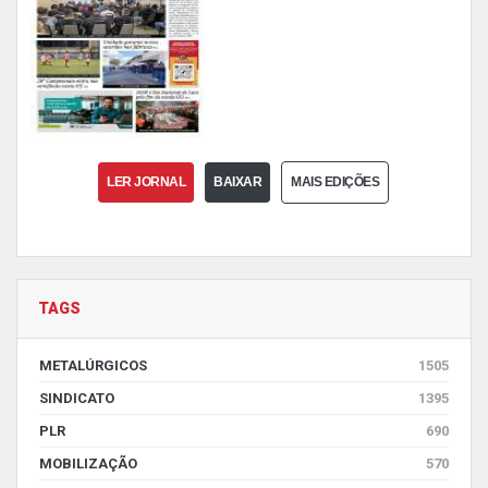
LER JORNAL
BAIXAR
MAIS EDIÇÕES
TAGS
METALÚRGICOS
1505
SINDICATO
1395
PLR
690
MOBILIZAÇÃO
570