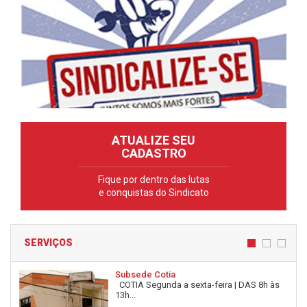
ATUALIZE SEU
CADASTRO
Fique por dentro das lutas
e conquistas do Sindicato
SERVIÇOS
Subsede Cotia
COTIA Segunda a sexta-feira | DAS 8h às
13h...