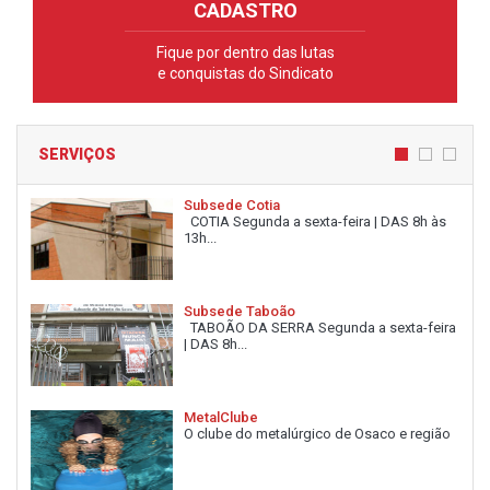
CADASTRO
Fique por dentro das lutas
e conquistas do Sindicato
SERVIÇOS
Subsede Cotia
COTIA Segunda a sexta-feira | DAS 8h às
13h...
Subsede Taboão
TABOÃO DA SERRA Segunda a sexta-feira
| DAS 8h...
MetalClube
O clube do metalúrgico de Osaco e região