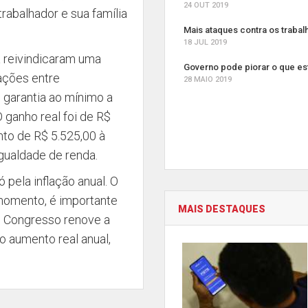
24 OUT 2019
rabalhador e sua família
Mais ataques contra os traba
18 JUL 2019
a reivindicaram uma
Governo pode piorar o que es
iações entre
28 MAIO 2019
 garantia ao mínimo a
O ganho real foi de R$
to de R$ 5.525,00 à
igualdade de renda.
ó pela inflação anual. O
 momento, é importante
MAIS DESTAQUES
o Congresso renove a
o aumento real anual,