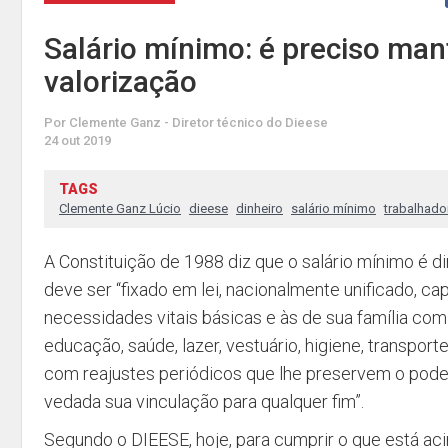
Salário mínimo: é preciso man
valorização
Por Clemente Ganz - Diretor técnico do Dieese
24 out 2019
TAGS
Clemente Ganz Lúcio
dieese
dinheiro
salário mínimo
trabalhado
A Constituição de 1988 diz que o salário mínimo é di
deve ser “fixado em lei, nacionalmente unificado, ca
necessidades vitais básicas e às de sua família com
educação, saúde, lazer, vestuário, higiene, transporte
com reajustes periódicos que lhe preservem o poder
vedada sua vinculação para qualquer fim”.
Segundo o DIEESE, hoje, para cumprir o que está acim