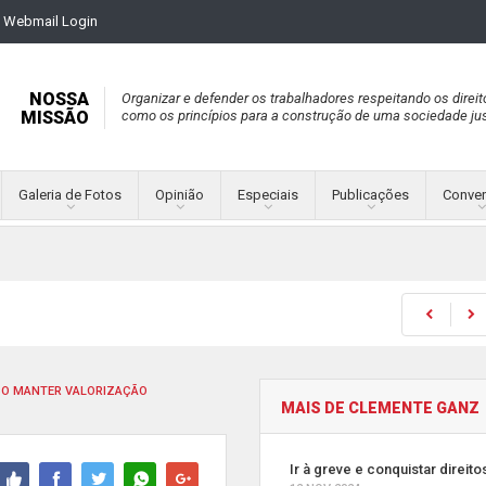
Webmail Login
NOSSA
Organizar e defender os trabalhadores respeitando os direit
MISSÃO
como os princípios para a construção de uma sociedade jus
Galeria de Fotos
Opinião
Especiais
Publicações
Conve
ISO MANTER VALORIZAÇÃO
MAIS DE CLEMENTE GANZ
Ir à greve e conquistar direito