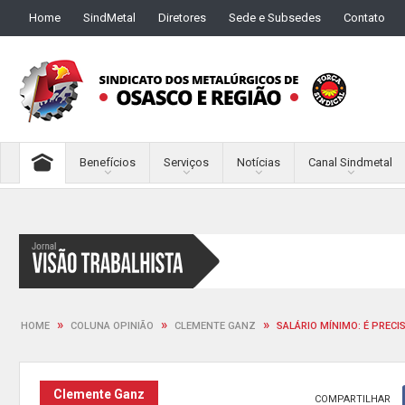
Home
SindMetal
Diretores
Sede e Subsedes
Contato
Benefícios
Serviços
Notícias
Canal Sindmetal
»
»
»
HOME
COLUNA OPINIÃO
CLEMENTE GANZ
SALÁRIO MÍNIMO: É PREC
Clemente Ganz
COMPARTILHAR