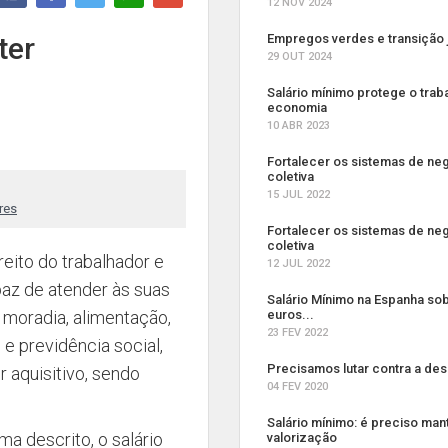
12 NOV 2024
ter
Empregos verdes e transição 
29 OUT 2024
Salário mínimo protege o trab
economia
10 ABR 2023
Fortalecer os sistemas de ne
coletiva
15 JUL 2022
res
Fortalecer os sistemas de ne
coletiva
reito do trabalhador e
12 JUL 2022
paz de atender às suas
Salário Mínimo na Espanha so
 moradia, alimentação,
euros...
23 FEV 2022
 e previdência social,
Precisamos lutar contra a de
 aquisitivo, sendo
04 FEV 2020
Salário mínimo: é preciso man
a descrito, o salário
valorização