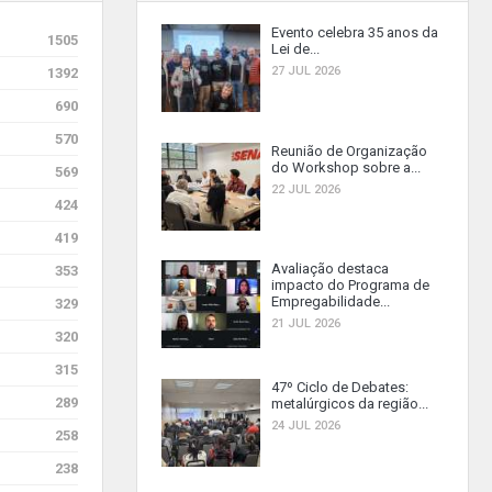
Evento celebra 35 anos da
1505
Lei de...
27 JUL 2026
1392
690
570
Reunião de Organização
do Workshop sobre a...
569
22 JUL 2026
424
419
Avaliação destaca
353
impacto do Programa de
Empregabilidade...
329
21 JUL 2026
320
315
47º Ciclo de Debates:
289
metalúrgicos da região...
24 JUL 2026
258
238