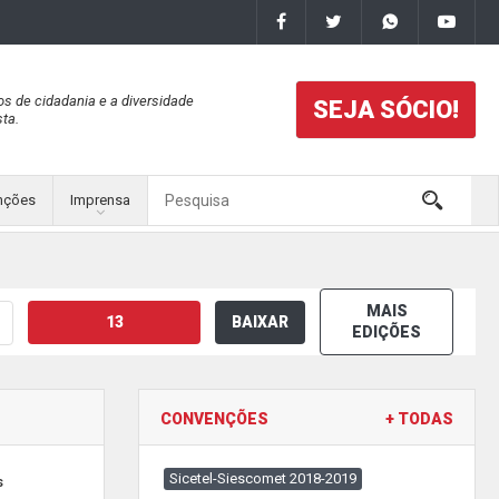
os de cidadania e a diversidade
SEJA SÓCIO!
ta.
nções
Imprensa
MAIS
13
BAIXAR
EDIÇÕES
CONVENÇÕES
+ TODAS
Sicetel-Siescomet 2018-2019
s