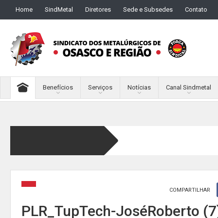
Home
SindMetal
Diretores
Sede e Subsedes
Contato
Benefícios
Serviços
Notícias
Canal Sindmetal
COMPARTILHAR
PLR_TupTech-JoséRoberto (7