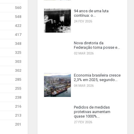
560
94 anos de uma luta
contínua: o...
548
24 FEV 2026
422
417
Nova diretoria da
348
Federação toma posse e...
325
02 MAR 2026
303
302
Economia brasileira cresce
285
2,3% em 2025, segundo...
04 MAR 2026
255
238
216
Pedidos de medidas
protetivas aumentam
213
quase 1000%...
27 FEV 2026
201