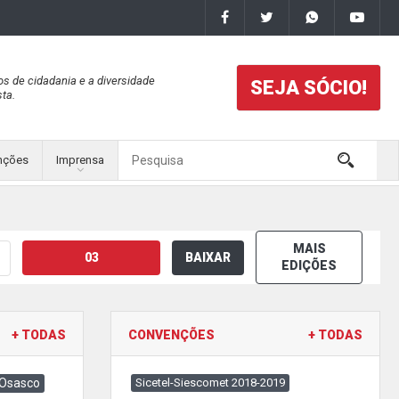
os de cidadania e a diversidade
SEJA SÓCIO!
ta.
nções
Imprensa
MAIS
03
BAIXAR
EDIÇÕES
+ TODAS
CONVENÇÕES
+ TODAS
 Osasco
Sicetel-Siescomet 2018-2019