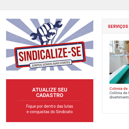
SERVIÇOS
Colonia de 
ATUALIZE SEU
Colônia de 
CADASTRO
divertimento
Fique por dentro das lutas
e conquistas do Sindicato