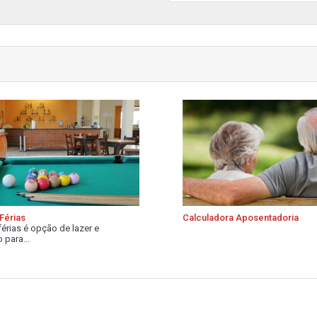
Férias
Calculadora Aposentadoria
férias é opção de lazer e
 para...