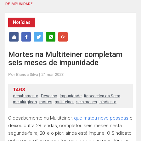
DE IMPUNIDADE
Notícias
Mortes na Multiteiner completam
seis meses de impunidade
Por Bianca Silva | 21 mar 2023
TAGS
desabamento
Descaso
impunidade
Itapecerica da Serra
metalúrgicos
mortes
multiteiner
seis meses
sindicato
O desabamento na Multiteiner,
que matou nove pessoas
e
deixou outra 28 feridas, completou seis meses nesta
segunda-feira, 20, e o pior: ainda está impune. O Sindicato
cobra os órgãos competentes e exige que providências