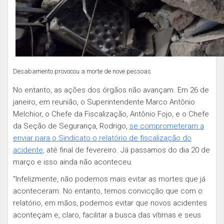
Desabamento provocou a morte de nove pessoas
No entanto, as ações dos órgãos não avançam. Em 26 de
janeiro, em reunião, o Superintendente Marco Antônio
Melchior, o Chefe da Fiscalização, Antônio Fojo, e o Chefe
da Seção de Segurança, Rodrigo,
se comprometeram a
enviar para o Sindicato o relatório de fiscalização do
acidente,
até final de fevereiro. Já passamos do dia 20 de
março e isso ainda não aconteceu.
“Infelizmente, não podemos mais evitar as mortes que já
aconteceram. No entanto, temos convicção que com o
relatório, em mãos, podemos evitar que novos acidentes
aconteçam e, claro, facilitar a busca das vítimas e seus