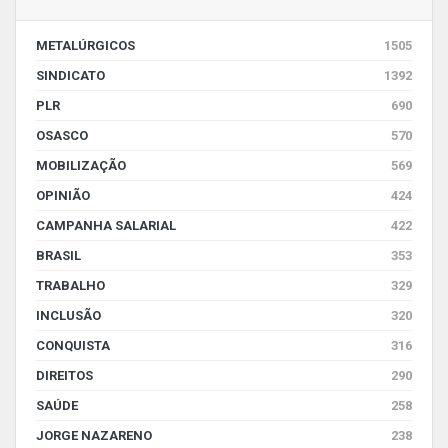
METALÚRGICOS
1505
SINDICATO
1392
PLR
690
OSASCO
570
MOBILIZAÇÃO
569
OPINIÃO
424
CAMPANHA SALARIAL
422
BRASIL
353
TRABALHO
329
INCLUSÃO
320
CONQUISTA
316
DIREITOS
290
SAÚDE
258
JORGE NAZARENO
238