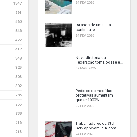
24 FEV 2026
1347
661
560
94 anos de uma luta
contínua: o...
548
24 FEV 2026
422
417
Nova diretoria da
348
Federação toma posse e...
325
02 MAR 2026
303
302
Pedidos de medidas
285
protetivas aumentam
quase 1000%...
255
27 FEV 2026
238
216
Trabalhadores da Stahl
Serv aprovam PLR com...
213
24 FEV 2026