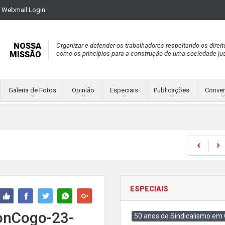
Webmail Login
NOSSA
Organizar e defender os trabalhadores respeitando os direit
MISSÃO
como os princípios para a construção de uma sociedade jus
Galeria de Fotos
Opinião
Especiais
Publicações
Conve
ESPECIAIS
onCogo-23-
50 anos de Sindicalismo em