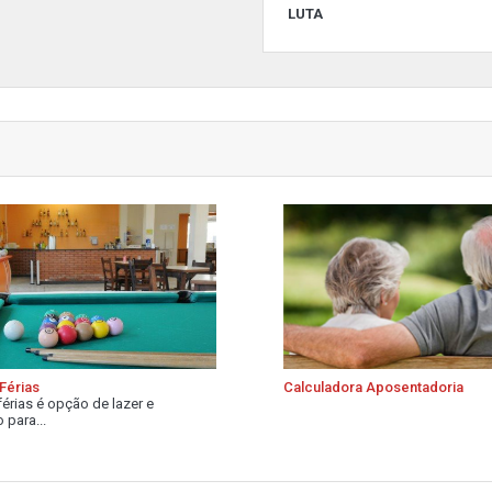
LUTA
Férias
Calculadora Aposentadoria
férias é opção de lazer e
 para...