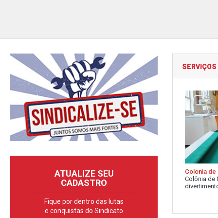
SERVIÇOS
Colonia de 
ATUALIZE SEU
Colônia de 
CADASTRO
divertimento
Fique por dentro das lutas
e conquistas do Sindicato