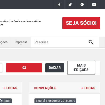
os de cidadania e a diversidade
SEJA SÓCIO!
ta.
nções
Imprensa
MAIS
03
BAIXAR
EDIÇÕES
+ TODAS
CONVENÇÕES
+ TODAS
 Osasco
Sicetel-Siescomet 2018-2019