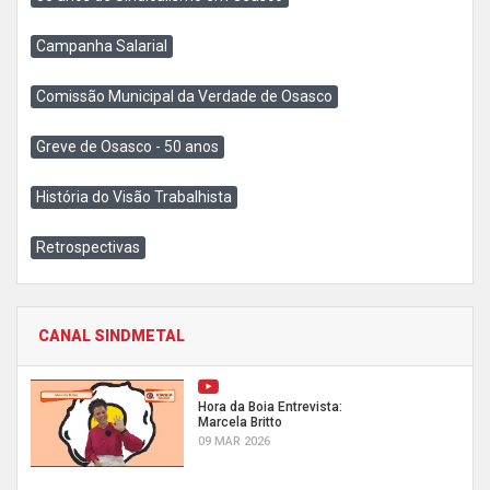
Campanha Salarial
Comissão Municipal da Verdade de Osasco
Greve de Osasco - 50 anos
História do Visão Trabalhista
Retrospectivas
CANAL SINDMETAL
Hora da Boia Entrevista:
Marcela Britto
09 MAR 2026