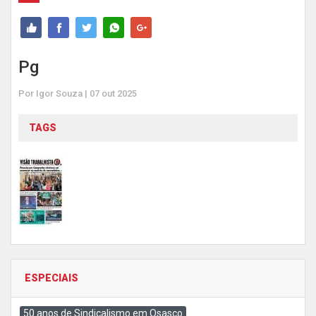
Pg
Por Igor Souza | 07 out 2025
TAGS
ESPECIAIS
50 anos de Sindicalismo em Osasco