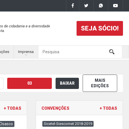
os de cidadania e a diversidade
SEJA SÓCIO!
ta.
nções
Imprensa
MAIS
03
BAIXAR
EDIÇÕES
+ TODAS
CONVENÇÕES
+ TODAS
 Osasco
Sicetel-Siescomet 2018-2019