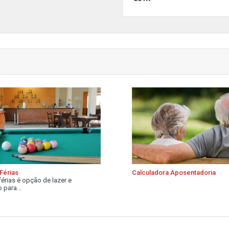
Férias
Calculadora Aposentadoria
férias é opção de lazer e
 para...