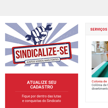
SERVIÇOS
Colonia de 
ATUALIZE SEU
Colônia de 
CADASTRO
divertimento
Fique por dentro das lutas
e conquistas do Sindicato