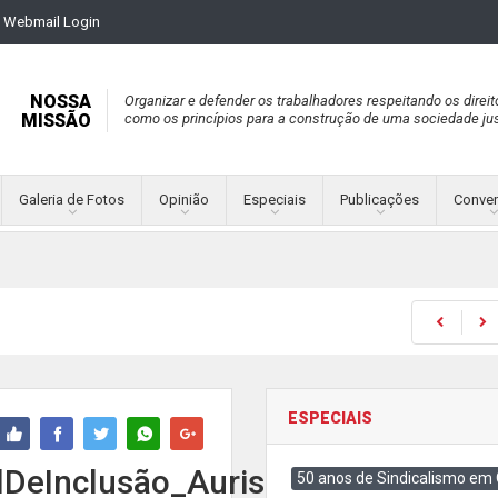
Webmail Login
NOSSA
Organizar e defender os trabalhadores respeitando os direit
MISSÃO
como os princípios para a construção de uma sociedade jus
Galeria de Fotos
Opinião
Especiais
Publicações
Conve
ESPECIAIS
lDeInclusão_AurisSousa-
50 anos de Sindicalismo em