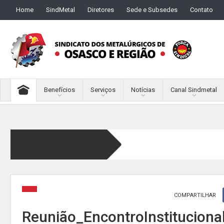
Home
SindMetal
Diretores
Sede e Subsedes
Contato
Benefícios
Serviços
Notícias
Canal Sindmetal
COMPARTILHAR
Reunião_EncontroInstituciona