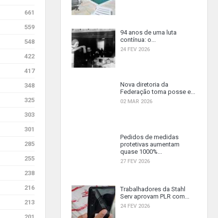
661
559
94 anos de uma luta
contínua: o...
548
24 FEV 2026
422
417
Nova diretoria da
348
Federação toma posse e...
325
02 MAR 2026
303
301
Pedidos de medidas
285
protetivas aumentam
quase 1000%...
255
27 FEV 2026
238
216
Trabalhadores da Stahl
Serv aprovam PLR com...
213
24 FEV 2026
201