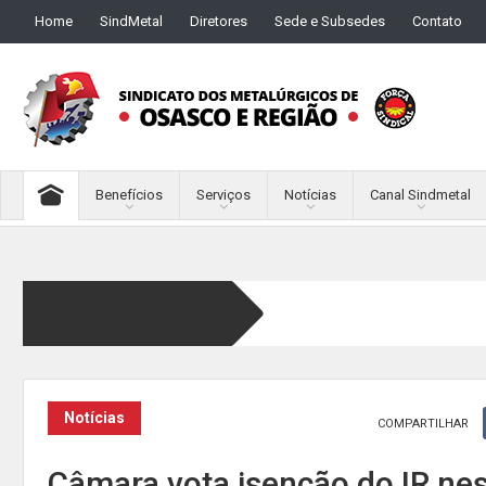
Home
SindMetal
Diretores
Sede e Subsedes
Contato
Benefícios
Serviços
Notícias
Canal Sindmetal
Notícias
COMPARTILHAR
Câmara vota isenção do IR nes