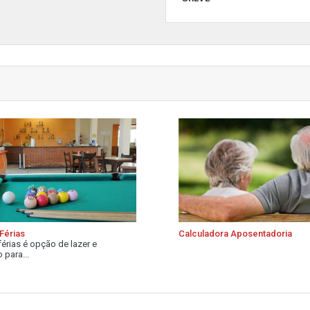
Férias
Calculadora Aposentadoria
férias é opção de lazer e
 para...