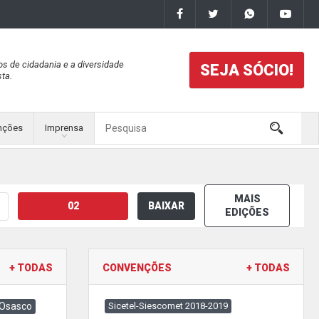
os de cidadania e a diversidade
SEJA SÓCIO!
ta.
nções
Imprensa
MAIS
02
BAIXAR
EDIÇÕES
+ TODAS
CONVENÇÕES
+ TODAS
 Osasco
Sicetel-Siescomet 2018-2019