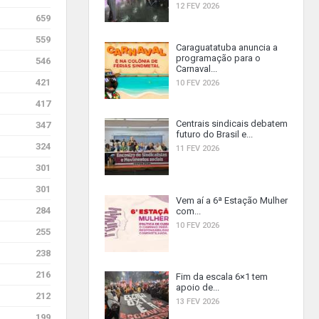
12 FEV 2026
659
559
Caraguatatuba anuncia a
programação para o
546
Carnaval...
421
10 FEV 2026
417
Centrais sindicais debatem
347
futuro do Brasil e...
324
11 FEV 2026
301
301
Vem aí a 6ª Estação Mulher
284
com...
10 FEV 2026
255
238
216
Fim da escala 6×1 tem
apoio de...
212
13 FEV 2026
199