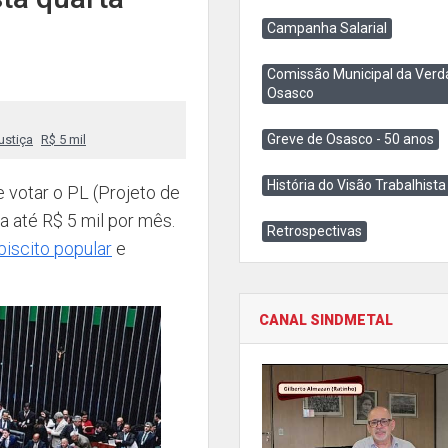
Campanha Salarial
Comissão Municipal da Verd
Osasco
Greve de Osasco - 50 anos
ustiça
R$ 5 mil
História do Visão Trabalhista
 votar o PL (Projeto de
a até R$ 5 mil por mês.
Retrospectivas
biscito popular
e
CANAL SINDMETAL