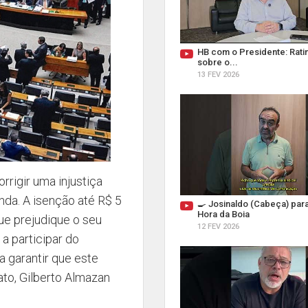
HB com o Presidente: Ratin
sobre o...
13 FEV 2026
rrigir uma injustiça
nda. A isenção até R$ 5
🍳 Josinaldo (Cabeça) par
Hora da Boia
ue prejudique o seu
12 FEV 2026
a participar do
a garantir que este
ato, Gilberto Almazan