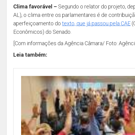
Clima favorável –
Segundo o relator do projeto, dep
AL), o clima entre os parlamentares é de contribuiçã
aperfeiçoamento do
texto, que já passou pela CAE
(
Econômicos) do Senado.
[Com informações da Agência Câmara/ Foto: Agênc
Leia também: