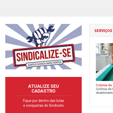
SERVIÇOS
Colonia de 
ATUALIZE SEU
Colônia de 
CADASTRO
divertimento
Fique por dentro das lutas
e conquistas do Sindicato