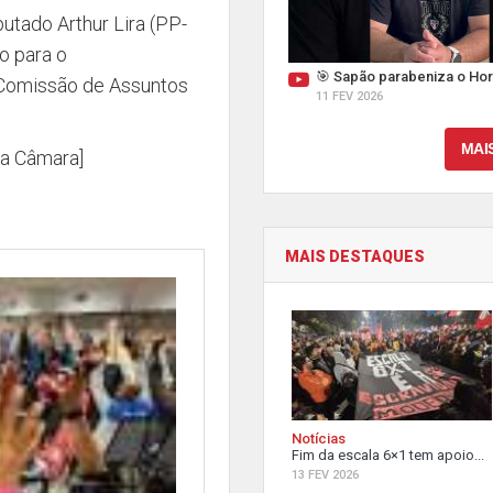
utado Arthur Lira (PP-
o para o
🎯 Sapão parabeniza o Hor
Comissão de Assuntos
11 FEV 2026
MAI
ia Câmara]
MAIS DESTAQUES
Notícias
Fim da escala 6×1 tem apoio...
13 FEV 2026