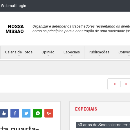
Webmail Login
NOSSA
Organizar e defender os trabalhadores respeitando os direit
MISSÃO
como os princípios para a construção de uma sociedade jus
Galeria de Fotos
Opinião
Especiais
Publicações
Conve
ESPECIAIS
50 anos de Sindicalismo em
ta quarta-