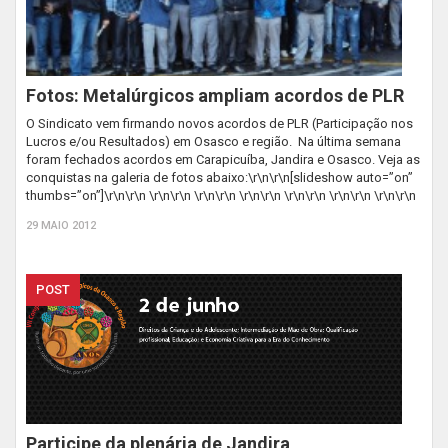
Fotos: Metalúrgicos ampliam acordos de PLR
O Sindicato vem firmando novos acordos de PLR (Participação nos
Lucros e/ou Resultados) em Osasco e região. Na última semana
foram fechados acordos em Carapicuíba, Jandira e Osasco. Veja as
conquistas na galeria de fotos abaixo:\r\n\r\n[slideshow auto=”on”
thumbs=”on”]\r\n\r\n \r\n\r\n \r\n\r\n \r\n\r\n \r\n\r\n \r\n\r\n \r\n\r\n
29 MAIO 2012
POST
Participe da plenária de Jandira