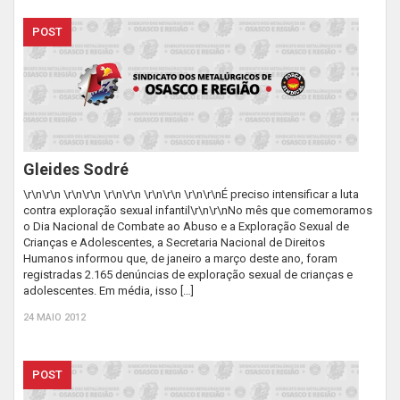
POST
Gleides Sodré
\r\n\r\n \r\n\r\n \r\n\r\n \r\n\r\n \r\n\r\nÉ preciso intensificar a luta
contra exploração sexual infantil\r\n\r\nNo mês que comemoramos
o Dia Nacional de Combate ao Abuso e a Exploração Sexual de
Crianças e Adolescentes, a Secretaria Nacional de Direitos
Humanos informou que, de janeiro a março deste ano, foram
registradas 2.165 denúncias de exploração sexual de crianças e
adolescentes. Em média, isso […]
24 MAIO 2012
POST