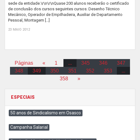
sede da entidade.\r\n\r\nQuase 200 alunos receberão o certificado
de conclusão dos cursos seguintes cursos: Desenho Técnico
Mecânico, Operador de Empilhadeira, Auxiliar de Departamento
Pessoal, Montagem […]
23 MAIO 2012
Páginas
«
1
...
345
346
347
348
349
350
351
352
353
...
358
»
ESPECIAIS
50 anos de Sindicalismo em Osasco
Campanha Salarial