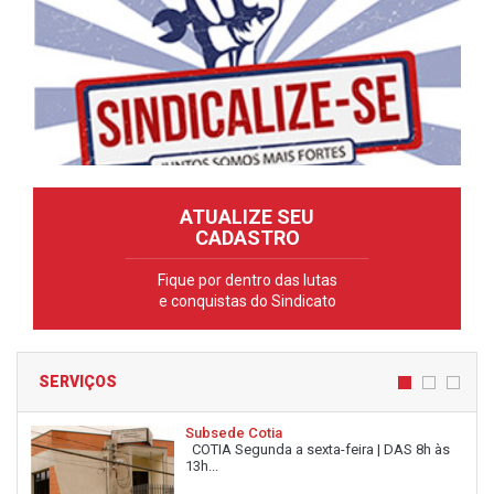
ATUALIZE SEU
CADASTRO
Fique por dentro das lutas
e conquistas do Sindicato
SERVIÇOS
Subsede Cotia
COTIA Segunda a sexta-feira | DAS 8h às
13h...