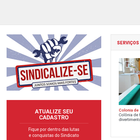
SERVIÇOS
Colonia de 
ATUALIZE SEU
Colônia de 
CADASTRO
divertimento
Fique por dentro das lutas
e conquistas do Sindicato