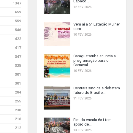
Espaço...
1347
12 FEV 2026
659
559
Vem aí a 6ª Estação Mulher
com...
546
10 FEV 2026
422
417
Caraguatatuba anuncia a
347
programação para o
Carnaval...
325
10 FEV 2026
301
301
Centrais sindicais debatem
284
futuro do Brasil e...
11 FEV 2026
255
238
216
Fim da escala 6×1 tem
apoio de...
212
13 FEV 2026