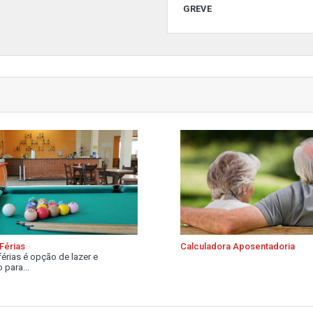
GREVE
Férias
Calculadora Aposentadoria
férias é opção de lazer e
 para...