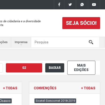
os de cidadania e a diversidade
SEJA SÓCIO!
ta.
nções
Imprensa
MAIS
02
BAIXAR
EDIÇÕES
+ TODAS
CONVENÇÕES
+ TODAS
 Osasco
Sicetel-Siescomet 2018-2019