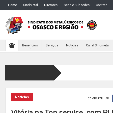
Home
SindMetal
Diretores
Sede e Subsedes
Contato
Benefícios
Serviços
Notícias
Canal Sindmetal
Notícias
COMPARTILHAR
Vitória na Top servise, com PL