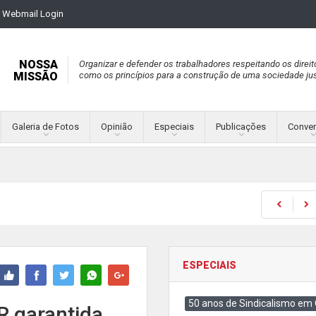
Webmail Login
NOSSA
Organizar e defender os trabalhadores respeitando os direit
MISSÃO
como os princípios para a construção de uma sociedade jus
Galeria de Fotos
Opinião
Especiais
Publicações
Conve
ESPECIAIS
50 anos de Sindicalismo em
R garantida