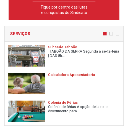
Fique por dentro das lutas
e conquistas do Sindicato
SERVIÇOS
Subsede Taboão
TABOÃO DA SERRA Segunda a sexta-feira
| DAS 8h...
Calculadora Aposentadoria
Colonia de Férias
Colônia de férias é opção de lazer e
divertimento para...