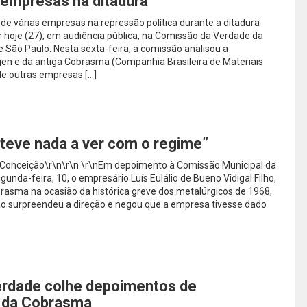
 empresas na ditadura
de várias empresas na repressão política durante a ditadura
ir hoje (27), em audiência pública, na Comissão da Verdade da
e São Paulo. Nesta sexta-feira, a comissão analisou a
en e da antiga Cobrasma (Companhia Brasileira de Materiais
 de outras empresas […]
teve nada a ver com o regime”
o Conceição\r\n\r\n \r\nEm depoimento à Comissão Municipal da
nda-feira, 10, o empresário Luís Eulálio de Bueno Vidigal Filho,
rasma na ocasião da histórica greve dos metalúrgicos de 1968,
ão surpreendeu a direção e negou que a empresa tivesse dado
rdade colhe depoimentos de
 da Cobrasma