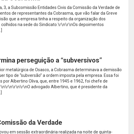
a, 3, a Subcomissão Entidades Civis da Comissão da Verdade de
mentos de representantes da Cobrasma, que vão falar da Greve
isão que a empresa tinha a respeito da organização dos
o colhidos na sede do Sindicato.\r\n\r\nOs depoimentos
…]
mina perseguição a “subversivos”
ior metalúrgica de Osasco, a Cobrasma determinava a demissão
er tipo de “subversão” a ordem imposta pela empresa. Essa foi
 por Albertino Oliva, que, entre 1945 e 1962, foi chefe de
r\n\r\n\r\n\r\nO advogado Albertino, que é presidente da
]
 Comissão da Verdade
ou em sessão extraordinária realizada na noite de quinta-