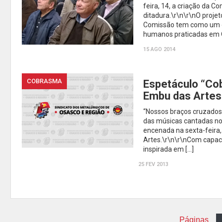
feira, 14, a criação da C
ditadura.\r\n\r\nO projet
Comissão tem como um de 
humanos praticadas em 
15 AGO 2014
COBRASMA
Espetáculo “Co
Embu das Artes
“Nossos braços cruzados
das músicas cantadas no
encenada na sexta-feira,
Artes.\r\n\r\nCom capace
inspirada em […]
25 FEV 2013
Páginas