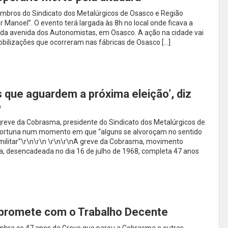
membros do Sindicato dos Metalúrgicos de Osasco e Região
r Manoel”. O evento terá largada às 8h no local onde ficava a
 da avenida dos Autonomistas, em Osasco. A ação na cidade vai
bilizações que ocorreram nas fábricas de Osasco […]
s que aguardem a próxima eleição’, diz
o
 greve da Cobrasma, presidente do Sindicato dos Metalúrgicos de
portuna num momento em que “alguns se alvoroçam no sentido
 militar”\r\n\r\n \r\n\r\nA greve da Cobrasma, movimento
ura, desencadeada no dia 16 de julho de 1968, completa 47 anos
promete com o Trabalho Decente