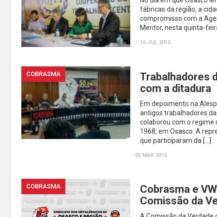
No dia em que Osasco le
fábricas da região, a ci
compromisso com a Agend
Meritor, nesta quinta-feir
16 JUL 2015
COBRASMA
Trabalhadores 
com a ditadura
Em depoimento na Alesp (
antigos trabalhadores d
colaborou com o regime m
1968, em Osasco. A repre
que participaram da […]
03 MAR 2015
COBRASMA
Cobrasma e VW 
Comissão da V
A Comissão da Verdade d