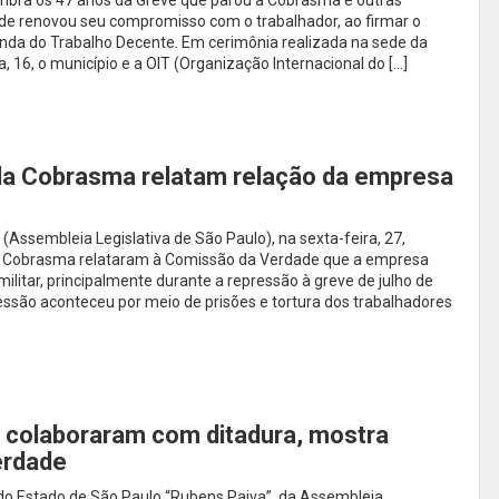
mbra os 47 anos da Greve que parou a Cobrasma e outras
dade renovou seu compromisso com o trabalhador, ao firmar o
a do Trabalho Decente. Em cerimônia realizada na sede da
a, 16, o município e a OIT (Organização Internacional do […]
da Cobrasma relatam relação da empresa
Assembleia Legislativa de São Paulo), na sexta-feira, 27,
a Cobrasma relataram à Comissão da Verdade que a empresa
ilitar, principalmente durante a repressão à greve de julho de
ssão aconteceu por meio de prisões e tortura dos trabalhadores
colaboraram com ditadura, mostra
erdade
o Estado de São Paulo “Rubens Paiva”, da Assembleia