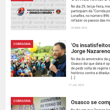
No dia 29, terça-feira, 
participam da “Corrida po
Lonaflex, no número 896
refazer os passos das mo
24 MAR 2016
COBRASMA
‘Os insatisfeito
Jorge Nazaren
No dia do aniversário da
Osasco diz que data é o
de pedir volta de regime
histórico contra a ditad
[…]
17 JUL 2015
COBRASMA
Osasco se com