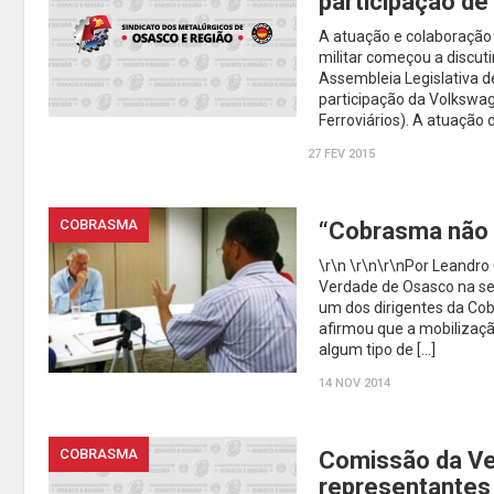
participação de
A atuação e colaboração 
militar começou a discut
Assembleia Legislativa d
participação da Volkswag
Ferroviários). A atuação
27 FEV 2015
COBRASMA
“Cobrasma não 
\r\n \r\n\r\nPor Leandr
Verdade de Osasco na segu
um dos dirigentes da Cob
afirmou que a mobilizaç
algum tipo de […]
14 NOV 2014
COBRASMA
Comissão da Ve
representantes