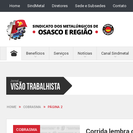
Home
SindMetal
Diretores
Sede e Subsedes
Contato
Benefícios
Serviços
Notícias
Canal Sindmetal
»
»
HOME
COBRASMA
PÁGINA 2
COBRASMA
Corrida lembra 