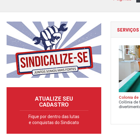
SERVIÇOS
Colonia de 
ATUALIZE SEU
Colônia de 
CADASTRO
divertimento
Fique por dentro das lutas
e conquistas do Sindicato