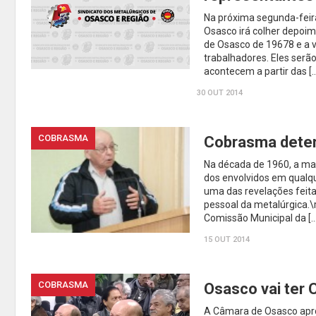
Na próxima segunda-feir
Osasco irá colher depoi
de Osasco de 19678 e a v
trabalhadores. Eles serã
acontecem a partir das [
30 OUT 2014
COBRASMA
Cobrasma deter
Na década de 1960, a ma
dos envolvidos em qualqu
uma das revelações feitas
pessoal da metalúrgica.\
Comissão Municipal da […
15 OUT 2014
COBRASMA
Osasco vai ter
A Câmara de Osasco aprov