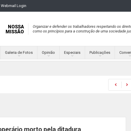
Webmail Login
NOSSA
Organizar e defender os trabalhadores respeitando os direit
MISSÃO
como os princípios para a construção de uma sociedade jus
Galeria de Fotos
Opinião
Especiais
Publicações
Conve
operário morto pela ditadura