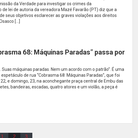
omissão da Verdade para investigar os crimes da
o de lei de autoria da vereadora Mazé Favarão (PT) diz que a
seus objetivos esclarecer as graves violações aos direitos
Osasco […]
brasma 68: Máquinas Paradas” passa por
. Suas máquinas paradas. Nem um acordo com o patrão”. É uma
 espetáculo de rua “Cobrasma 68: Máquinas Paradas”, que foi
 22, e domingo, 23, na aconchegante praça central de Embu das
tes, bandeiras, escadas, quatro atores e um violão, a peça é
1
2
3