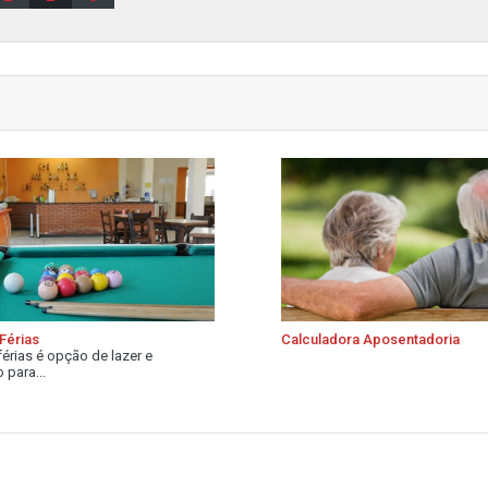
Férias
Calculadora Aposentadoria
férias é opção de lazer e
 para...