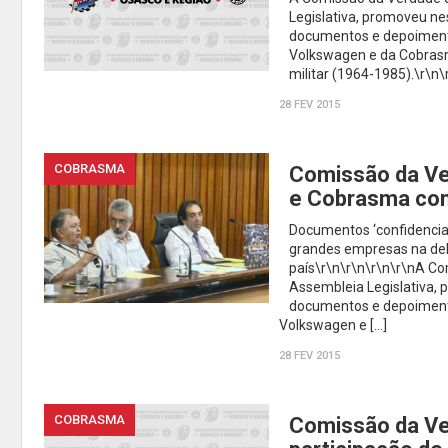
Legislativa, promoveu ne
documentos e depoimento
Volkswagen e da Cobrasma
militar (1964-1985).\r\n
28 FEV 2015
COBRASMA
Comissão da Ve
e Cobrasma com
Documentos ‘confidencia
grandes empresas na dela
país\r\n\r\n\r\n\r\nA C
Assembleia Legislativa,
documentos e depoimento
Volkswagen e […]
28 FEV 2015
COBRASMA
Comissão da Ve