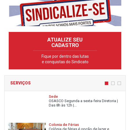
ATUALIZE SEU
CADASTRO
Fique por dentro das lutas
e conquistas do Sindicato
SERVIÇOS
Sede
OSASCO Segunda a sexta-feira Diretoria |
Das 8h às 12h |...
Colonia de Férias
Colônia de férias é opção de lazer e