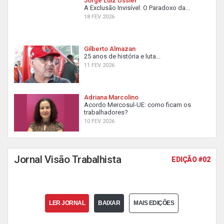
Jorge Luiz Ussier
A Exclusão Invisível: O Paradoxo da...
18 FEV 2026
Gilberto Almazan
25 anos de história e luta...
11 FEV 2026
Adriana Marcolino
Acordo Mercosul-UE: como ficam os
trabalhadores?
10 FEV 2026
Jornal Visão Trabalhista
EDIÇÃO #02
LER JORNAL
BAIXAR
MAIS EDIÇÕES