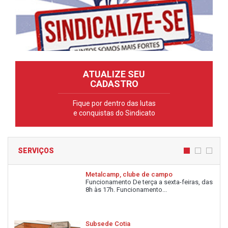
ATUALIZE SEU
CADASTRO
Fique por dentro das lutas
e conquistas do Sindicato
SERVIÇOS
Metalcamp, clube de campo
Funcionamento De terça a sexta-feiras, das
8h às 17h. Funcionamento...
Subsede Cotia