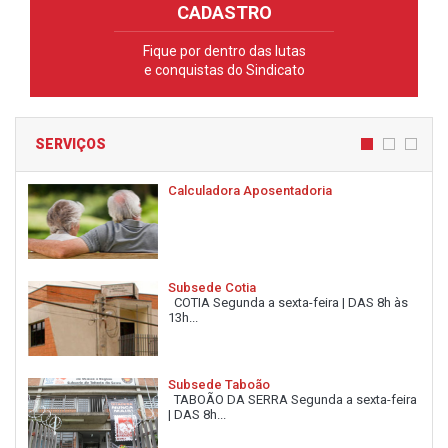
CADASTRO
Fique por dentro das lutas
e conquistas do Sindicato
SERVIÇOS
Calculadora Aposentadoria
Subsede Cotia
COTIA Segunda a sexta-feira | DAS 8h às
13h...
Subsede Taboão
TABOÃO DA SERRA Segunda a sexta-feira
| DAS 8h...