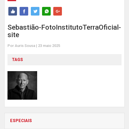
Sebastião-FotoInstitutoTerraOficial-
site
Por Auris Sousa | 23 maio 2025
TAGS
ESPECIAIS