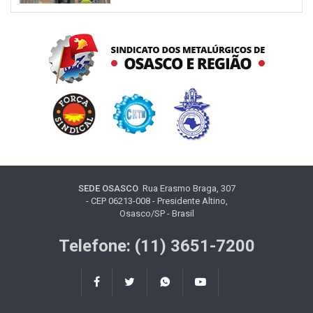
SEDE OSASCO
Rua Erasmo Braga, 307
- CEP 06213-008 - Presidente Altino,
Osasco/SP - Brasil
Telefone: (11) 3651-7200