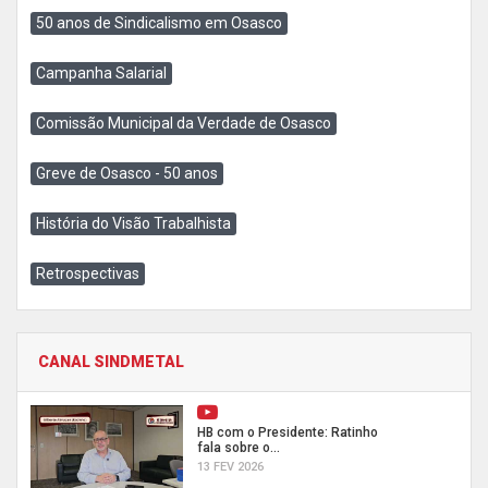
50 anos de Sindicalismo em Osasco
Campanha Salarial
Comissão Municipal da Verdade de Osasco
Greve de Osasco - 50 anos
História do Visão Trabalhista
Retrospectivas
CANAL SINDMETAL
HB com o Presidente: Ratinho
fala sobre o...
13 FEV 2026