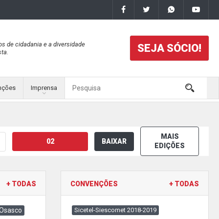
os de cidadania e a diversidade
SEJA SÓCIO!
ta.
nções
Imprensa
MAIS
02
BAIXAR
EDIÇÕES
+ TODAS
CONVENÇÕES
+ TODAS
 Osasco
Sicetel-Siescomet 2018-2019