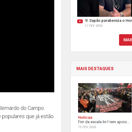
🎯 Sapão parabeniza o Hor
11 FEV 2026
MAI
MAIS DESTAQUES
o Bernardo do Campo.
e populares que já estão
Notícias
Fim da escala 6×1 tem apoio...
13 FEV 2026