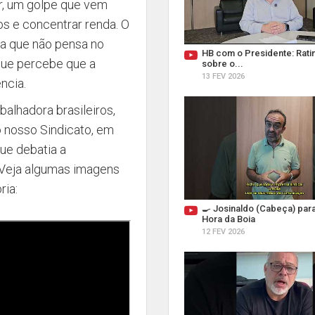
er, um golpe que vem
tos e concentrar renda. O
a que não pensa no
HB com o Presidente: Ratin
rque percebe que a
sobre o...
13 FEV 2026
ncia.
balhadora brasileiros,
o nosso Sindicato, em
ue debatia a
. Veja algumas imagens
ria:
🍳 Josinaldo (Cabeça) par
Hora da Boia
12 FEV 2026