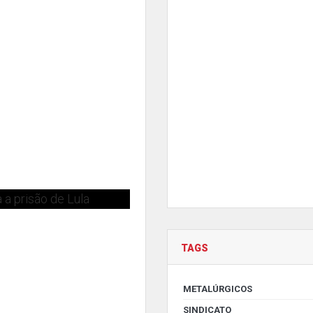
 a prisão de Lula
TAGS
METALÚRGICOS
SINDICATO