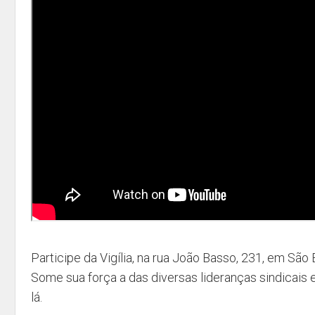
Participe da Vigília, na rua João Basso, 231, em Sã
Some sua força a das diversas lideranças sindicais 
lá.