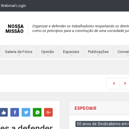
Webmail Login
NOSSA
Organizar e defender os trabalhadores respeitando os direit
MISSÃO
como os princípios para a construção de uma sociedade jus
Galeria de Fotos
Opinião
Especiais
Publicações
Conve
ESPECIAIS
50 anos de Sindicalismo em
res a defender