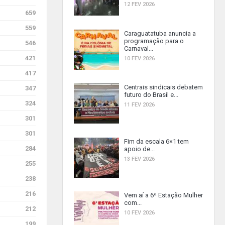
12 FEV 2026
659
559
Caraguatatuba anuncia a
programação para o
546
Carnaval...
421
10 FEV 2026
417
Centrais sindicais debatem
347
futuro do Brasil e...
324
11 FEV 2026
301
301
Fim da escala 6×1 tem
284
apoio de...
13 FEV 2026
255
238
216
Vem aí a 6ª Estação Mulher
com...
212
10 FEV 2026
199