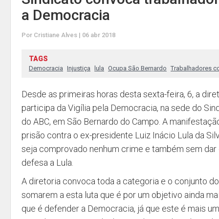
a Democracia
Por Cristiane Alves | 06 abr 2018
TAGS
Democracia
Injustiça
lula
Ocupa São Bernardo
Trabalhadores c
Desde as primeiras horas desta sexta-feira, 6, a dire
participa da Vigília pela Democracia, na sede do Si
do ABC, em São Bernardo do Campo. A manifestação
prisão contra o ex-presidente Luiz Inácio Lula da Si
seja comprovado nenhum crime e também sem dar o
defesa a Lula.
A diretoria convoca toda a categoria e o conjunto d
somarem a esta luta que é por um objetivo ainda mai
que é defender a Democracia, já que este é mais um 