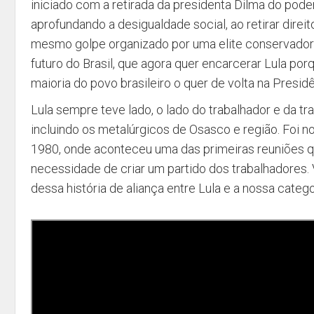
iniciado com a retirada da presidenta Dilma do pod
aprofundando a desigualdade social, ao retirar direi
mesmo golpe organizado por uma elite conservador
futuro do Brasil, que agora quer encarcerar Lula po
maioria do povo brasileiro o quer de volta na Presidê
Lula sempre teve lado, o lado do trabalhador e da tra
incluindo os metalúrgicos de Osasco e região. Foi n
1980, onde aconteceu uma das primeiras reuniões q
necessidade de criar um partido dos trabalhadores
dessa história de aliança entre Lula e a nossa catego