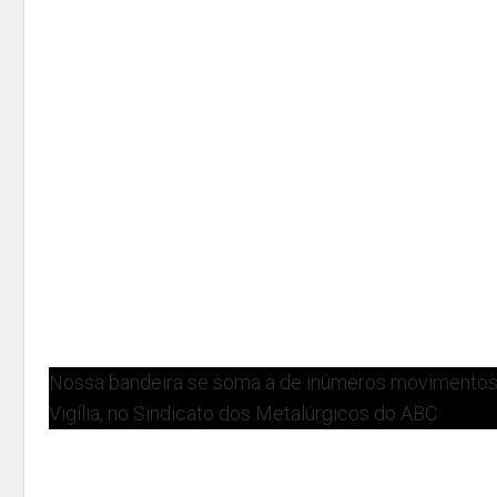
Nossa bandeira se soma a de inúmeros movimentos s
Vigília, no Sindicato dos Metalúrgicos do ABC