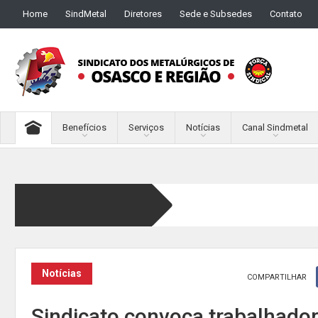
Home
SindMetal
Diretores
Sede e Subsedes
Contato
Benefícios
Serviços
Notícias
Canal Sindmetal
Notícias
COMPARTILHAR
Sindicato convoca trabalhado