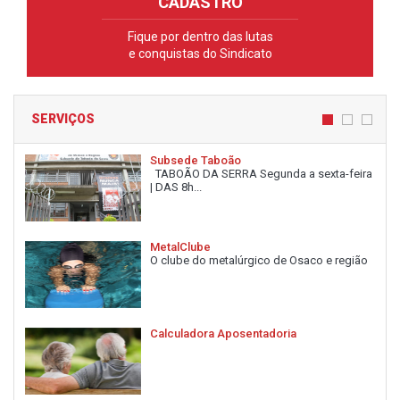
CADASTRO
Fique por dentro das lutas
e conquistas do Sindicato
SERVIÇOS
Subsede Taboão
TABOÃO DA SERRA Segunda a sexta-feira
| DAS 8h...
MetalClube
O clube do metalúrgico de Osaco e região
Calculadora Aposentadoria