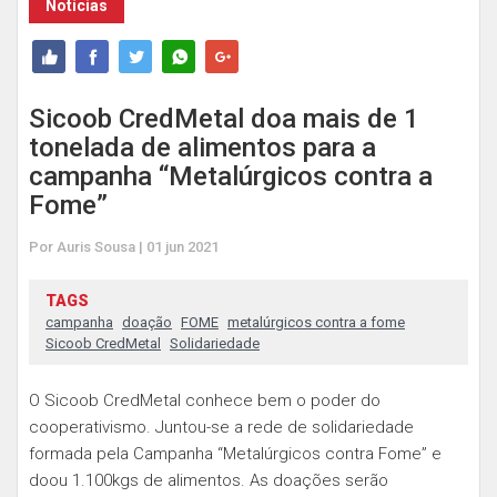
Notícias
Sicoob CredMetal doa mais de 1
tonelada de alimentos para a
campanha “Metalúrgicos contra a
Fome”
Por Auris Sousa | 01 jun 2021
TAGS
campanha
doação
FOME
metalúrgicos contra a fome
Sicoob CredMetal
Solidariedade
O Sicoob CredMetal conhece bem o poder do
cooperativismo. Juntou-se a rede de solidariedade
formada pela Campanha “Metalúrgicos contra Fome” e
doou 1.100kgs de alimentos. As doações serão