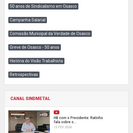
50 anos de Sindicalismo em Osasco
Campanha Salarial
Comissão Municipal da Verdade de Osasco
Greve de Osasco - 50 anos
História do Visão Trabalhista
Retrospectivas
CANAL SINDMETAL
HB com o Presidente: Ratinho
fala sobre o...
13 FEV 2026