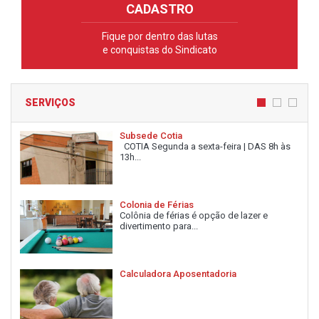
CADASTRO
Fique por dentro das lutas
e conquistas do Sindicato
SERVIÇOS
Subsede Cotia
COTIA Segunda a sexta-feira | DAS 8h às
13h...
Colonia de Férias
Colônia de férias é opção de lazer e
divertimento para...
Calculadora Aposentadoria