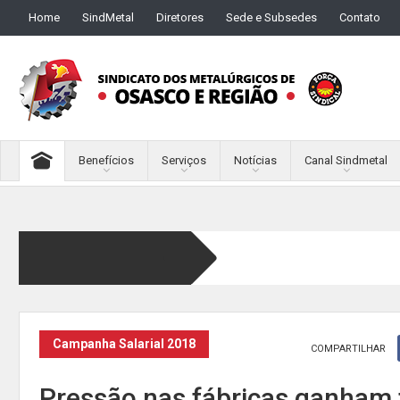
Home
SindMetal
Diretores
Sede e Subsedes
Contato
Benefícios
Serviços
Notícias
Canal Sindmetal
Campanha Salarial 2018
COMPARTILHAR
Pressão nas fábricas ganham 