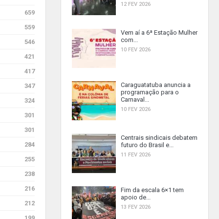
12 FEV 2026
659
559
Vem aí a 6ª Estação Mulher
com...
546
10 FEV 2026
421
417
Caraguatatuba anuncia a
347
programação para o
Carnaval...
324
10 FEV 2026
301
301
Centrais sindicais debatem
284
futuro do Brasil e...
11 FEV 2026
255
238
216
Fim da escala 6×1 tem
apoio de...
212
13 FEV 2026
199