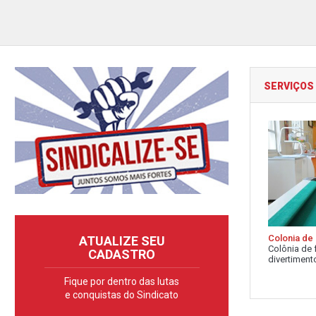
SERVIÇOS
Colonia de 
ATUALIZE SEU
Colônia de 
CADASTRO
divertimento
Fique por dentro das lutas
e conquistas do Sindicato