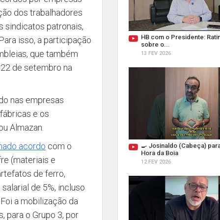
ação dos trabalhadores
 sindicatos patronais,
HB com o Presidente: Ratin
ara isso, a participação
sobre o...
embleias, que também
13 FEV 2026
m 22 de setembro na
udo nas empresas
fábricas e os
cou Almazan.
chado acordo
com o
🍳 Josinaldo (Cabeça) par
Hora da Boia
re (materiais e
12 FEV 2026
rtefatos de ferro,
salarial de 5%, incluso
 Foi a mobilização da
, para o Grupo 3, por