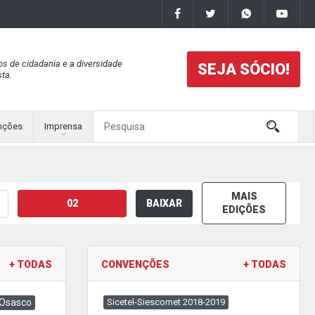
os de cidadania e a diversidade
SEJA SÓCIO!
ta.
nções
Imprensa
MAIS
02
BAIXAR
EDIÇÕES
+ TODAS
CONVENÇÕES
+ TODAS
 Osasco
Sicetel-Siescomet 2018-2019