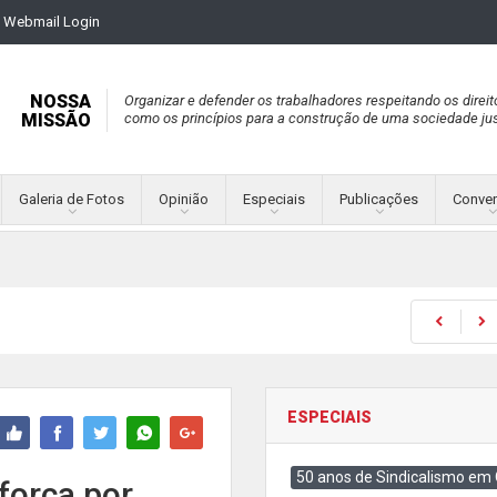
Webmail Login
NOSSA
Organizar e defender os trabalhadores respeitando os direit
MISSÃO
como os princípios para a construção de uma sociedade jus
Galeria de Fotos
Opinião
Especiais
Publicações
Conve
ESPECIAIS
50 anos de Sindicalismo em
força por