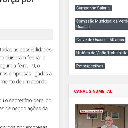
Campanha Salarial
Comissão Municipal da Verd
Osasco
Greve de Osasco - 50 anos
odas as possibilidades,
História do Visão Trabalhista
não quiseram fechar o
gunda-feira, 19, o
Retrospectivas
 nas empresas ligadas a
chamento de um acordo
CANAL SINDMETAL
ou o secretário-geral do
adas de negociações da
 acordos por empresas