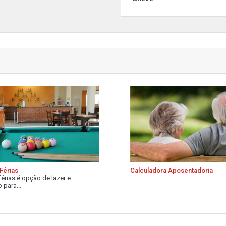
Férias
Calculadora Aposentadoria
férias é opção de lazer e
 para...